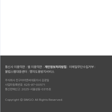
통신사 이용약관
웹 이용약관
개인정보처리방침
이메일무단수집거부
불법스팸대응센터
명의도용방지서비스
주식회사 친구아이앤씨
대표이사 김광일
사업자등록번호: 625-87-00571
통신판매신고: 2025-서울성동-0315호
Copyright © SIMGO. All Rights Reserved.