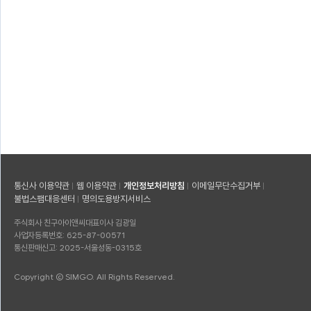
통신사 이용약관
웹 이용약관
개인정보처리방침
이메일무단수집거부
불법스팸대응센터
명의도용방지서비스
주식회사 친구아이앤씨
대표이사 김광일
사업자등록번호: 625-87-00571
통신판매신고: 2025-서울성동-0315호
Copyright © SIMGO. All Rights Reserved.