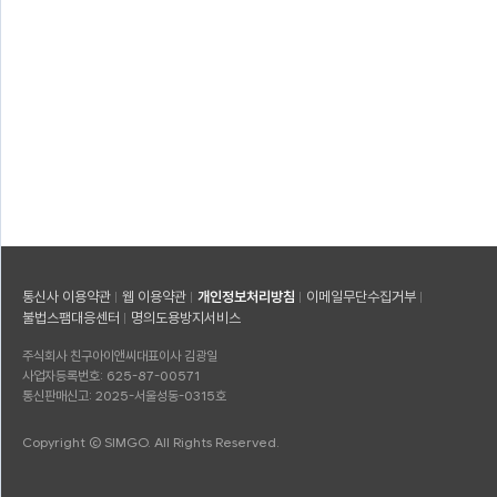
통신사 이용약관
웹 이용약관
개인정보처리방침
이메일무단수집거부
불법스팸대응센터
명의도용방지서비스
주식회사 친구아이앤씨
대표이사 김광일
사업자등록번호: 625-87-00571
통신판매신고: 2025-서울성동-0315호
Copyright © SIMGO. All Rights Reserved.