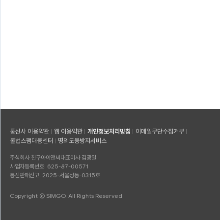
통신사 이용약관
웹 이용약관
개인정보처리방침
이메일무단수집거부
불법스팸대응센터
명의도용방지서비스
주식회사 친구아이앤씨
대표이사 김광일
사업자등록번호: 625-87-00571
통신판매신고: 2025-서울성동-0315호
Copyright © SIMGO. All Rights Reserved.