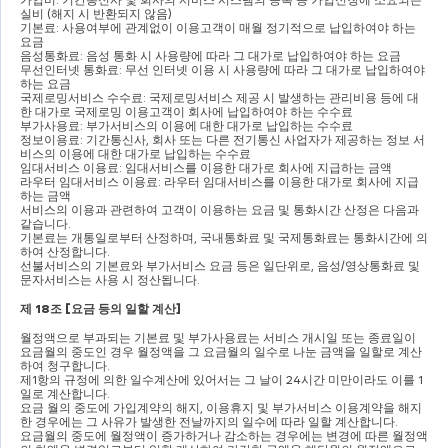
실비 
(
해지 시 반환되지 않음
)
기본료
: 
사용여부에 관계없이 이용고객이 매월 정기적으로 납입하여야 하는 
요금
음성통화료
: 
음성 통화 시 사용량에 따라 그 대가로 납입하여야 하는 요금
무선인터넷 통화료
: 
무선 인터넷 이용 시 사용량에 따라 그 대가로 납입하여야 
하는 요금
국제로밍서비스 수수료
: 
국제로밍서비스 제공 시 발생하는 관리비용 등에 대
한 대가로 국제로밍 이용고객이 회사에 납입하여야 하는 수수료
부가사용료
: 
부가서비스의 이용에 대한 대가로 납입하는 수수료
정보이용료
: 
기간통신사
, 
회사 또는 다른 전기통신 사업자가 제공하는 정보 서
비스의 이용에 대한 대가로 납입하는 수수료
임대서비스 이용료
: 
임대서비스를 이용한 대가로 회사에 지급하는 금액
라우터 임대서비스 이용료
: 
라우터 임대서비스를 이용한 대가로 회사에 지급
하는 금액
서비스의 이용과 관련하여 고객이 이용하는 요금 및 통화시간 산정은 다음과 
같습니다
.
기본료는 개통일로부터 산정하며
, 
국내통화료 및 국제통화료는 통화시간에 의
하여 산정합니다
.
선불서비스의 기본료와 부가서비스 요금 등은 일단위로
, 
음성
/
영상통화료 및 
문자서비스는 사용 시 정산됩니다
.
제 
18
조 
[
요금 등의 일할 계산
]
월정액으로 부과되는 기본료 및 부가사용료는 서비스 개시일 또는 종료일이 
요금월의 중도인 경우 월정액을 그 요금월의 일수로 나눈 금액을 일할로 계산
하여 청구합니다
.
제
1
항의 규정에 의한 일수계산에 있어서는 그 날이 
24
시간 미만이라도 이를 
1
일로 계산합니다
.
요금 월의 중도에 가입계약의 해지
, 
이용휴지 및 부가서비스 이용계약을 해지
한 경우에는 그 사유가 발생한 전날까지의 일수에 따라 일할 계산합니다
.
요금월의 중도에 월정액이 증가하거나 감소하는 경우에는 변경에 따른 월정액