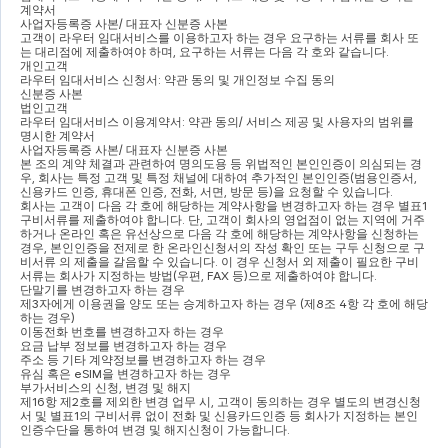
계약서
사업자등록증 사본
/ 
대표자 신분증 사본
고객이 라우터 임대서비스를 이용하고자 하는 경우 요구하는 서류를 회사 또
는 대리점에 제출하여야 하며
, 
요구하는 서류는 다음 각 호와 같습니다
.
개인고객
라우터 임대서비스 신청서
: 
약관 동의 및 개인정보 수집 동의
신분증 사본
법인고객
라우터 임대서비스 이용계약서
: 
약관 동의
/ 
서비스 제공 및 사용자의 범위를 
명시한 계약서
사업자등록증 사본
/ 
대표자 신분증 사본
본 조의 계약 체결과 관련하여 명의도용 등 위법적인 본인인증이 의심되는 경
우
, 
회사는 특정 고객 및 특정 채널에 대하여 추가적인 본인인증
(
범용인증서
, 
신용카드 인증
, 
휴대폰 인증
, 
전화
, 
서면
, 
방문 등
)
을 요청할 수 있습니다
.
회사는 고객이 다음 각 호에 해당하는 계약사항을 변경하고자 하는 경우 별표
1 
구비서류를 제출하여야 합니다
. 
단
, 
고객이 회사의 영업점이 없는 지역에 거주
하거나 온라인 혹은 유선상으로 다음 각 호에 해당하는 계약사항을 신청하는 
경우
, 
본인인증을 전제로 한 온라인신청서의 작성 확인 또는 구두 신청으로 구
비서류 의 제출을 갈음할 수 있습니다
. 
이 경우 신청서 외 제출이 필요한 구비
서류는 회사가 지정하는 방법
(
우편
, FAX 
등
)
으로 제출하여야 합니다
.
단말기를 변경하고자 하는 경우
제
3
자에게 이용권을 양도 또는 승계하고자 하는 경우 
(
제
8
조 
4
항 각 호에 해당
하는 경우
)
이동전화 번호를 변경하고자 하는 경우
요금 납부 정보를 변경하고자 하는 경우
주소 등 기타 계약정보를 변경하고자 하는 경우
유심 혹은 
eSIM
을 변경하고자 하는 경우
부가서비스의 신청
, 
변경 및 해지
제
16
항 제
2
호를 제외한 변경 업무 시
, 
고객이 동의하는 경우 별도의 변경신청
서 및 별표
1
의 구비서류 없이 전화 및 신용카드인증 등 회사가 지정하는 본인
인증수단을 통하여 변경 및 해지신청이 가능합니다
.