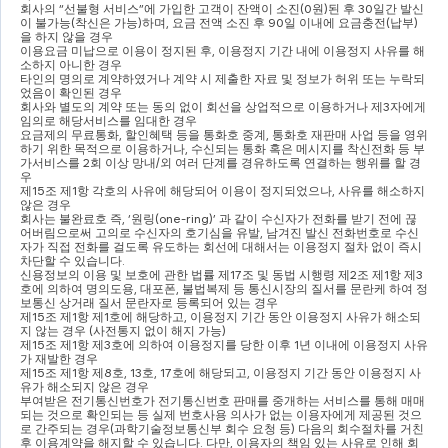
회사의 
“
선불형 서비스
”
에 가입한 고객이 잔액이 소진
(0
원
)
된 후 
30
일간 발신
이 불가능
(
착신은 가능
)
하며
, 
요금 전액 소진 후 
90
일 이내에 요금충전
(
납부
)
을 하지 않을 경우
이용요금 미납으로 이용이 정지된 후
, 
이용정지 기간 내에 이용정지 사유를 해
소하지 아니한 경우
타인의 명의로 계약하였거나 계약 시 제출한 자료 및 정보가 허위 또는 누락되
었음이 확인된 경우
회사와 별도의 계약 또는 동의 없이 회선을 상업적으로 이용하거나 제
3
자에게 
임의로 해당서비스를 임대한 경우
요금제의 무료통화
, 
할인혜택 등을 통화호 중계
, 
통화호 재판매 사업 등을 영위
하기 위한 목적으로 이용하거나
, 
수신되는 통화 혹은 메시지를 착신전화 등 부
가서비스를 
2
회 이상 망내
/
외 여러 단계를 경유하도록 연결하는 행위를 할 경
우
제
15
조 제
1
항 각호의 사유에 해당되어 이용이 정지되었으나
, 
사유를 해소하지 
않은 경우
회사는 불완료호 즉
, ‘
원링
(one-ring)’ 
과 같이 수신자가 전화를 받기 전에 끊
어버림으로써 고의로 수신자의 호기심을 유발
, 
남겨진 발신 전화번호로 수신
자가 직접 전화를 걸도록 유도하는 회선에 대해서는 이용정지 절차 없이 즉시 
차단할 수 있습니다
.
신용정보의 이용 및 보호에 관한 법률 제
17
조 및 동법 시행령 제
2
조 제
1
항 제
3
호에 의하여 명의도용
, 
대포폰
, 
불법복제 등 통신시장의 질서를 문란케 하여 정
보통신 상거래 질서 문란자로 등록되어 있는 경우 
제
15
조 제
1
항 제
1
호에 해당하고
, 
이용정지 기간 동안 이용정지 사유가 해소되
지 않는 경우 
(
사전통지 없이 해지 가능
)
제
15
조 제
1
항 제
3
호에 의하여 이용정지를 당한 이후 
1
년 이내에 이용정지 사유
가 재발한 경우
제
15
조 제
1
항 제
8
호
, 13
호
, 17
호에 해당되고
, 
이용정지 기간 동안 이용정지 사
유가 해소되지 않은 경우
부여받은 전기통신번호가 전기통신번호 판매를 중개하는 서비스를 통해 매매
되는 것으로 확인되는 등 실제 번호사용 의사가 없는 이용자에게 제공된 것으
로 간주되는 경우
(
과학기술정보통신부 회수 요청 등
) 
다음의 회수절차를 거친 
후 이용계약을 해지할 수 있습니다
. 
다만
, 
이용자의 책임 있는 사유로 인해 회