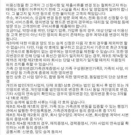
이용신청을 한 고객이 그 신청사항 및 제출서류를 변경 또는 철회하고자 하는 
때에는 개통이 이루어지기 전에 그 사실을 즉시 회사 및 영업점에 알려야 합니
다
. 
그 불고지 및 지연 등으로 인한 불이익은 고객의 책임입니다
.
주소
, 
부가서비스
, 
요금제 변경 등은 방문 외에 팩스
, 
전화 등으로 신청할 수 있
으며
, 
서비스종류
, 
명의변경 및 핸드폰 변경의 경우에는 대리점 및 판매점 등에 
방문 또는 고객센터로 구비서류를 제출해야 합니다
.
요금미납
, 
약정내용 위반
, 
단말기 압류
, 
가압류 등의 경우
, 
대상 단말 내 이용신
청 고객 본인이 아닌 타인 명의의 회선이 존재하는 경우 계약내용 변경이 제한
됩니다
.
제
3
자에 대한 이용권 양도 또는 승계 신청은 다음 각 호의 경우를 제외하면 할 
수 없습니다
. 
다만
, 
다음 각 호에도 불구하고 요금고지서 기준으로 최근 
3
개월
간 연속으로 통화량이 없는 경우에는 명의변경을 제한할 수 있습니다
. 
또한 명
의변경으로 인해 단말 내 회선간 명의가 일치하지 않는 경우
, 
제
9
조 제
14
항 및 
제
15
조 제
1
항 제
21
호에 따라 회사는 단말 내 명의가 일지할 때까지 이용정지 
등의 조치를 취할 수 있습니다
.
가족 간 명의변경
(
가족관계증명서 상 가족 구성원
(
본인가족
)), 
가족의 사망
, 
이
혼
∙
파양 등 가족관계 종료에 의한 명의변경
법인 상호 간 사업 양
/
수도
, 
합병 등에 의한 명의변경
, 
동일법인의 단순 상호변
경
개인과 법인
(
개인사업자
, 
단체 포함
) 
상호 간에는 법인 입
∙
퇴사 후 법인 또는 개
인명의로 변경
, 
개인명의를 법인명의로 변경한 후 다시 동일 개인명의로 변경
, 
기타 사업의 연속성이 확인되는 경우의 명의변경 
(
단
, 
명의변경 횟수는 
3
개월 
내 
1
회로 제한
)
양도
·
승계에 필요한 서류는 다음 각 호와 같습니다
.
제
8
조 제
4
항 제
1
호의 경우
, 
가족 또는 가족관계 변동을 입증할 수 있는 행정기
관에서 발행한 주민등록등본
, 
가족관계증명서 등의 증명서류 중 
1
가지
제
8
조 제
4
항 제
2
호의 경우
, 
회사 양수양도 계약서 사본
, 
회사합병 계약서 사본 
등의 증명서류 중 
1
가지
제
8
조 제
4
항 제
3
호의 경우
, 
재직증명서
, 
경력증명서
, 
기타 사업의 연속성을 확
인하는 서류 등의 증명서류
공통서류
: 
신분증
, 
양도
·
승계 동의서