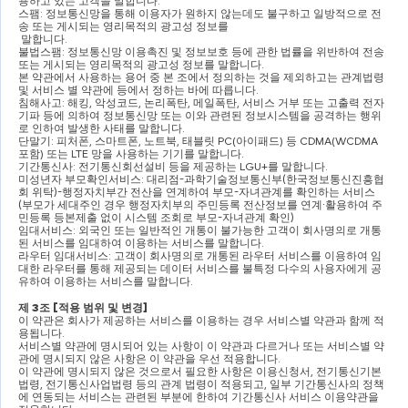
용하고 있는 고객을 말합니다
.
스팸
: 
정보통신망을 통해 이용자가 원하지 않는데도 불구하고 일방적으로 전
송 또는 게시되는 영리목적의 광고성 정보를 
말합니다
.
불법스팸
: 
정보통신망 이용촉진 및 정보보호 등에 관한 법률을 위반하여 전송 
또는 게시되는 영리목적의 광고성 정보를 말합니다
.
본 약관에서 사용하는 용어 중 본 조에서 정의하는 것을 제외하고는 관계법령 
및 서비스 별 약관에 등에서 정하는 바에 따릅니다
.
침해사고
: 
해킹
, 
악성코드
, 
논리폭탄
, 
메일폭탄
, 
서비스 거부 또는 고출력 전자
기파 등에 의하여 정보통신망 또는 이와 관련된 정보시스템을 공격하는 행위
로 인하여 발생한 사태를 말합니다
.
단말기
: 
피처폰
, 
스마트폰
, 
노트북
, 
태블릿 
PC(
아이패드
) 
등 
CDMA(WCDMA 
포함
) 
또는 
LTE 
망을 사용하는 기기를 말합니다
.
기간통신사
: 
전기통신회선설비 등을 제공하는 
LGU+
를 말합니다
.
미성년자 부모확인서비스
: 
대리점
-
과학기술정보통신부
(
한국정보통신진흥협
회 위탁
)-
행정자치부간 전산을 연계하여 부모
-
자녀관계를 확인하는 서비스 
(
부모가 세대주인 경우 행정자치부의 주민등록 전산정보를 연계
∙
활용하여 주
민등록 등본제출 없이 시스템 조회로 부모
-
자녀관계 확인
)
임대서비스
: 
외국인 또는 일반적인 개통이 불가능한 고객이 회사명의로 개통
된 서비스를 임대하여 이용하는 서비스를 말합니다
.
라우터 임대서비스
: 
고객이 회사명의로 개통된 라우터 서비스를 이용하여 임
대한 라우터를 통해 제공되는 데이터 서비스를 불특정 다수의 사용자에게 공
유하여 이용하는 서비스를 말합니다
.
제 
3
조 
[
적용 범위 및 변경
]
이 약관은 회사가 제공하는 서비스를 이용하는 경우 서비스별 약관과 함께 적
용됩니다
.
서비스별 약관에 명시되어 있는 사항이 이 약관과 다르거나 또는 서비스별 약
관에 명시되지 않은 사항은 이 약관을 우선 적용합니다
.
이 약관에 명시되지 않은 것으로서 필요한 사항은 이용신청서
, 
전기통신기본
법령
, 
전기통신사업법령 등의 관계 법령이 적용되고
, 
일부 기간통신사의 정책
에 연동되는 서비스는 관련된 부분에 한하여 기간통신사 서비스 이용약관을 