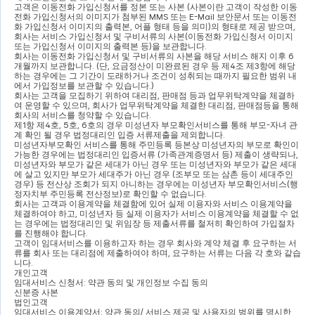
고객은 이동전화 가입신청서를 정본 또는 사본 
(
사본이란 고객이 작성한 이동
전화 가입신청서의 이미지가 첨부된 
MMS 
또는 
E-Mail 
보안문서 또는 이동전
화 가입신청서 이미지의 출력본
, 
어플 형태 등을 의미
)
의 형태로 제공 받으며
, 
회사는 서비스 가입신청서 및 구비서류의 사본
(
이동전화 가입신청서 이미지 
또는 가입신청서 이미지의 출력본 등
)
을 보관합니다
.
회사는 이동전화 가입신청서 및 구비서류의 사본을 해당 서비스 해지 이후 
6
개월까지 보관합니다
. (
단
, 
요금정산이 미완료된 경우 등 제
4
조 제
3
항에 해당
하는 경우에는 그 기간이 도래하거나 조건이 성취되는 때까지 필요한 범위 내
에서 가입정보를 보관할 수 있습니다
.)
회사는 고객을 모집하기 위하여 대리점
, 
판매점 등과 업무위탁계약을 체결하
여 운영할 수 있으며
, 
회사가 업무위탁계약을 체결한 대리점
, 
판매점등을 통해 
회사의 서비스를 청약할 수 있습니다
.
제
1
항 제
4
호
, 5
호
, 6
호의 경우 미성년자 부모확인서비스를 통해 부모
-
자녀 관
계 확인 될 경우 법정대리인 입증 서류제출을 제외합니다
.
미성년자부모확인 서비스를 통해 주민등록 등본상 미성년자의 부모로 확인이 
가능한 경우에는 법정대리인 입증서류 
(
가족관계증명서 등
) 
제출이 생략되나
, 
미성년자와 부모가 같은 세대가 아닌 경우 또는 미성년자와 부모가 같은 세대
에 살고 있지만 부모가 세대주가 아닌 경우 
(
조부모 또는 삼촌 등이 세대주인 
경우
) 
등 전산상 조회가 되지 아니하는 경우에는 미성년자 부모확인서비스
(
행
정자치부 주민등록 전산정보
)
로 확인할 수 없습니다
.
회사는 고객과 이용계약을 체결함에 있어 실제 이용자와 서비스 이용계약을 
체결하여야 하고
, 
미성년자 등 실제 이용자가 서비스 이용계약을 체결할 수 없
는 경우에는 법정대리인 및 위임장 등 제출서류를 철저히 확인하여 가입절차
를 진행해야 합니다
.
고객이 임대서비스를 이용하고자 하는 경우 회사와 계약 체결 후 요구하는 서
류를 회사 또는 대리점에 제출하여야 하며
, 
요구하는 서류는 다음 각 호와 같습
니다
.
개인고객
임대서비스 신청서
: 
약관 동의 및 개인정보 수집 동의
신분증 사본
법인고객
임대서비스 이용계약서
: 
약관 동의
/ 
서비스 제공 및 사용자의 범위를 명시한 