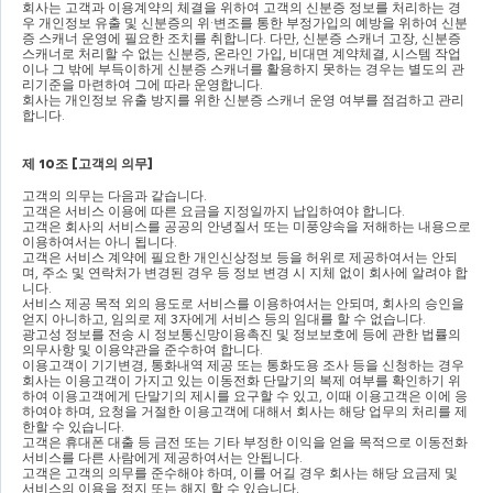
회사는 고객과 이용계약의 체결을 위하여 고객의 신분증 정보를 처리하는 경
우 개인정보 유출 및 신분증의 위
·
변조를 통한 부정가입의 예방을 위하여 신분
증 스캐너 운영에 필요한 조치를 취합니다
. 
다만
, 
신분증 스캐너 고장
, 
신분증 
스캐너로 처리할 수 없는 신분증
, 
온라인 가입
, 
비대면 계약체결
, 
시스템 작업
이나 그 밖에 부득이하게 신분증 스캐너를 활용하지 못하는 경우는 별도의 관
리기준을 마련하여 그에 따라 운영합니다
.
회사는 개인정보 유출 방지를 위한 신분증 스캐너 운영 여부를 점검하고 관리
합니다
.
제 
10
조 
[
고객의 의무
]
고객의 의무는 다음과 같습니다
.
고객은 서비스 이용에 따른 요금을 지정일까지 납입하여야 합니다
.
고객은 회사의 서비스를 공공의 안녕질서 또는 미풍양속을 저해하는 내용으로 
이용하여서는 아니 됩니다
.
고객은 서비스 계약에 필요한 개인신상정보 등을 허위로 제공하여서는 안되
며
, 
주소 및 연락처가 변경된 경우 등 정보 변경 시 지체 없이 회사에 알려야 합
니다
.
서비스 제공 목적 외의 용도로 서비스를 이용하여서는 안되며
, 
회사의 승인을 
얻지 아니하고
, 
임의로 제 
3
자에게 서비스 등의 임대를 할 수 없습니다
.
광고성 정보를 전송 시 정보통신망이용촉진 및 정보보호에 등에 관한 법률의 
의무사항 및 이용약관을 준수하여 합니다
.
이용고객이 기기변경
, 
통화내역 제공 또는 통화도용 조사 등을 신청하는 경우 
회사는 이용고객이 가지고 있는 이동전화 단말기의 복제 여부를 확인하기 위
하여 이용고객에게 단말기의 제시를 요구할 수 있고
, 
이때 이용고객은 이에 응
하여야 하며
, 
요청을 거절한 이용고객에 대해서 회사는 해당 업무의 처리를 제
한할 수 있습니다
.
고객은 휴대폰 대출 등 금전 또는 기타 부정한 이익을 얻을 목적으로 이동전화 
서비스를 다른 사람에게 제공하여서는 안됩니다
.
고객은 고객의 의무를 준수해야 하며
, 
이를 어길 경우 회사는 해당 요금제 및 
서비스의 이용을 정지 또는 해지 할 수 있습니다
.