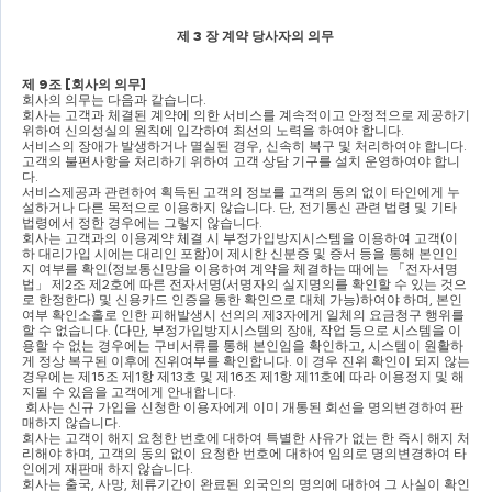
제 
3 
장 계약 당사자의 의무
제 
9
조 
[
회사의 의무
]
회사의 의무는 다음과 같습니다
.
회사는 고객과 체결된 계약에 의한 서비스를 계속적이고 안정적으로 제공하기 
위하여 신의성실의 원칙에 입각하여 최선의 노력을 하여야 합니다
.
서비스의 장애가 발생하거나 멸실된 경우
, 
신속히 복구 및 처리하여야 합니다
.
고객의 불편사항을 처리하기 위하여 고객 상담 기구를 설치 운영하여야 합니
다
.
서비스제공과 관련하여 획득된 고객의 정보를 고객의 동의 없이 타인에게 누
설하거나 다른 목적으로 이용하지 않습니다
. 
단
, 
전기통신 관련 법령 및 기타 
법령에서 정한 경우에는 그렇지 않습니다
.
회사는 고객과의 이용계약 체결 시 부정가입방지시스템을 이용하여 고객
(
이
하 대리가입 시에는 대리인 포함
)
이 제시한 신분증 및 증서 등을 통해 본인인
지 여부를 확인
(
정보통신망을 이용하여 계약을 체결하는 때에는 
「
전자서명
법
」 
제
2
조 제
2
호에 따른 전자서명
(
서명자의 실지명의를 확인할 수 있는 것으
로 한정한다
) 
및 신용카드 인증을 통한 확인으로 대체 가능
)
하여야 하며
, 
본인
여부 확인소홀로 인한 피해발생시 선의의 제
3
자에게 일체의 요금청구 행위를 
할 수 없습니다
. (
다만
, 
부정가입방지시스템의 장애
, 
작업 등으로 시스템을 이
용할 수 없는 경우에는 구비서류를 통해 본인임을 확인하고
, 
시스템이 원활하
게 정상 복구된 이후에 진위여부를 확인합니다
. 
이 경우 진위 확인이 되지 않는 
경우에는 제
15
조 제
1
항 제
13
호 및 제
16
조 제
1
항 제
11
호에 따라 이용정지 및 해
지될 수 있음을 고객에게 안내합니다
.
회사는 신규 가입을 신청한 이용자에게 이미 개통된 회선을 명의변경하여 판
매하지 않습니다
.
회사는 고객이 해지 요청한 번호에 대하여 특별한 사유가 없는 한 즉시 해지 처
리해야 하며
, 
고객의 동의 없이 요청한 번호에 대하여 임의로 명의변경하여 타
인에게 재판매 하지 않습니다
.
회사는 출국
, 
사망
, 
체류기간이 완료된 외국인의 명의에 대하여 그 사실이 확인 