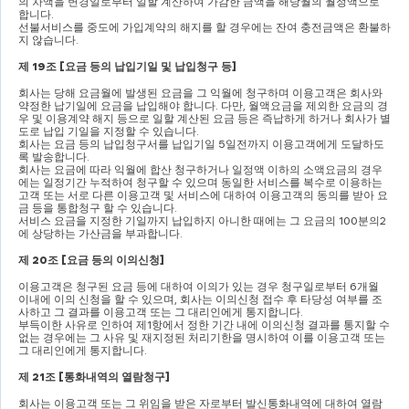
의 차액을 변경일로부터 일할 계산하여 가감한 금액을 해당월의 월정액으로 
합니다
.
선불서비스를 중도에 가입계약의 해지를 할 경우에는 잔여 충전금액은 환불하
지 않습니다
.
제 
19
조 
[
요금 등의 납입기일 및 납입청구 등
]
회사는 당해 요금월에 발생된 요금을 그 익월에 청구하며 이용고객은 회사와 
약정한 납기일에 요금을 납입해야 합니다
. 
다만
, 
월액요금을 제외한 요금의 경
우 및 이용계약 해지 등으로 일할 계산된 요금 등은 즉납하게 하거나 회사가 별
도로 납입 기일을 지정할 수 있습니다
.
회사는 요금 등의 납입청구서를 납입기일 
5
일전까지 이용고객에게 도달하도
록 발송합니다
.
회사는 요금에 따라 익월에 합산 청구하거나 일정액 이하의 소액요금의 경우
에는 일정기간 누적하여 청구할 수 있으며 동일한 서비스를 복수로 이용하는 
고객 또는 서로 다른 이용고객 및 서비스에 대하여 이용고객의 동의를 받아 요
금 등을 통합청구 할 수 있습니다
.
서비스 요금을 지정한 기일까지 납입하지 아니한 때에는 그 요금의 
100
분의
2
에 상당하는 가산금을 부과합니다
.
제 
20
조 
[
요금 등의 이의신청
]
이용고객은 청구된 요금 등에 대하여 이의가 있는 경우 청구일로부터 
6
개월 
이내에 이의 신청을 할 수 있으며
, 
회사는 이의신청 접수 후 타당성 여부를 조
사하고 그 결과를 이용고객 또는 그 대리인에게 통지합니다
.
부득이한 사유로 인하여 제
1
항에서 정한 기간 내에 이의신청 결과를 통지할 수 
없는 경우에는 그 사유 및 재지정된 처리기한을 명시하여 이를 이용고객 또는 
그 대리인에게 통지합니다
.
제 
21
조 
[
통화내역의 열람청구
]
회사는 이용고객 또는 그 위임을 받은 자로부터 발신통화내역에 대하여 열람 