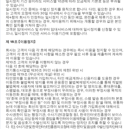
일시정지 기간 중이라도 서비스별 약관에 따라 요금제의 기본료 등은 부과될 
수 있습니다
.
일시정지 기간 중에는 수발신 정지를 원칙으로 합니다
. 
다만
, 
필요한 경우 회사
는 고객의 요청에 따라 
30
일 이내에서 수신기능을 부여할 수 있습니다
.
제
4
항의 회사가 인정하는 일시정지 기간 동안 폐업
, 
완전출국 체류기간 도과
의 신분변동이 확인되는 경우
, 
재이용하기 위해서는 개통할 경우와 같은 본인
확인 절차를 거쳐야 합니다
.
고객은 임대서비스 및 라우터 임대서비스에 대하여 일시정지를 신청할 수 있
으나
, 
일시정지 기간은 서비스 이용기간에 포함됩니다
.
제 
15
조 
[
이용정지
]
회사는 고객이 다음 각 호에 해당하는 경우에는 즉시 이용을 정지할 수 있으며
, 
고객이 각 호의 이용정지 사항을 해소한 경우 필요 서류 등을 제출하여 계속하
여 이용할 수 있습니다
.
제
10
조 고객의 의무를 이행하지 않는 경우
다음 각 호에 해당하는 경우
전기통신사업법 제
30
조 
(
타인 사용의 제한
) 
위반 시
전파법 제
19
조 
(
무선국의 개설
) 
위반 시
타인명의를 도용하여 가입하거나
, 
타인 예금계좌나 신용카드를 도용한 경우
이동전화 불법복제 방지를 위해 운용중인 불법복제방지서비스를 통해 적발된 
불법복제 사용자에 대해 필요하다고 판단되는 경우 및 명의도용
, 
휴대폰대출
, 
스팸발송
, 
대포폰 등으로 부정사용이 우려되는 경우
, 
이러한 부정사용 목적의 
이동전화 회선을 매매
, 
유통하는 데 이용되는 경우
‘
라
’
호에 규정된 불법복제 사용 회선
, 
부정사용 회선
, 
스팸 발송 회선
(
이하 본호
에서 
“
부정사용 회선 등
'' 
이라 함
) 
및 이러한 
‘
부정사용 회선 등
’
을 매매
, 
유통하
는데 이용되는 회선의 명의고객이 보유하고 있는 다른 가입회선에 대해서도 
회사의 확인결과 
‘
부정사용 회선 등
’
의 목적으로 사용이 우려되는 경우
수사권한이 있는 행정기관
, 
수사기관
(
경찰청 등
), 
한국인터넷진흥원이 보이스
피싱
, 
스미싱
, 
피싱 등에 이용 중임을 확인하여 이용제한을 요청하는 경우 통지 없이
문자 및 음성호가 수발신되지 않도록 차단하는 망차단 조치를 취할 수 있습니
다
. 
(
단
, 
수사기관 및 한국인터넷진흥원의 요청에 의한 문자 및 음성호 수발신 망차단에 
대