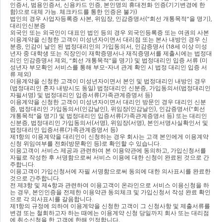
인증서
, 
범용인증서
, 
신용카드 인증
, 
본인명의 휴대전화 인증
(
기기변경에 한
함
)
으로 대체 가능
. 
체크카드를 통한 인증은 불가
)
법인의 경우 사업자등록증 사본
, 
위임장
, 
인감증명서
(“
회선 개통목적
”
을 명기
), 
대리인신분증
외국인 또는 외국인이 대표인 법인 등의 경우 외국인등록증 또는 여권의 사본
이용계약을 신청한 고객이 미성년자이면서 대리점 또는 본사 내방인 경우 신
분증
, 
인감이 날인 된 법정대리인의 가입동의서
, 
인감증명서 
(18
세 이상 미성
년자 중 대학생 또는 직장인이 재학증명서나 재직증명서를 제출시에는 법정대
리인 인감증명서 제외
, “
회선 개통목적
”
을 명기
) 
및 법정대리인 입증 서류 
(
미
성년자 부모확인 서비스를 통해 부모
-
자녀 관계 확인 시 법정 대리인 입증 서
류 제외
)
이용계약을 신청한 고객이 미성년자이면서 본인 및 법정대리인 내방인 경우 
(
법정대리인 혼자 내방시도 동일
) 
법정대리인 신분증
, 
가입동의서
(
법정대리인 
자필서명
) 
및 법정대리인 입증서류
(
가족관계증명서 등
)
이용계약을 신청한 고객이 미성년자이면서 대리인 방문인 경우 대리인 신분
증
, 
법정대리인 가입동의서
(
인감날인
), 
위임장
(
인감날인
), 
인감증명서
(“
회선 
개통목적
”
을 명기
) 
및 법정대리인 입증서류
(
가족관계증명서 등
) 
또는 대리인 
신분증
, 
법정대리인 가입동의서
(
서명
), 
위임장
(
서명
), 
본인서명사실확인서 및 
법정대리인 입증서류
(
가족관계증명서 등
)
제
1
항의 이용계약을 대리인이 신청하는 경우 회사는 고객 본인에게 이용계약
신청 위임여부를 전화
(
방문확인 등
)
로 확인할 수 있습니다
.
이용고객이 서비스 제공과 관련하여 본 이용약관에 동의하고
, 
가입신청서를 
자필로 작성한 후 서명함으로써 서비스 이용에 대한 신청이 완료된 것으로 간
주합니다
.
이용고객이 가입신청서에 자필 서명함으로써 동의에 대한 의사표시를 완료한 
것으로 간주합니다
.
전 제
3
항 및 제
4
항과 관련하여 이용고객이 온라인으로 서비스 이용신청을 하
는 경우
, 
본인인증을 전제한 이용약관 동의체크 및 가입신청서 작성 완료 확인
으로 각 의사표시를 갈음합니다
.
제
1
항의 규정에 의하여 이용계약을 신청한 고객이 그 신청사항 및 제출서류를 
변경 또는 철회하고자 하는 때에는 이용계약 신청 당일까지 회사 또는 대리점
에 취소신청을 한 고객에 한해 인정합니다
.