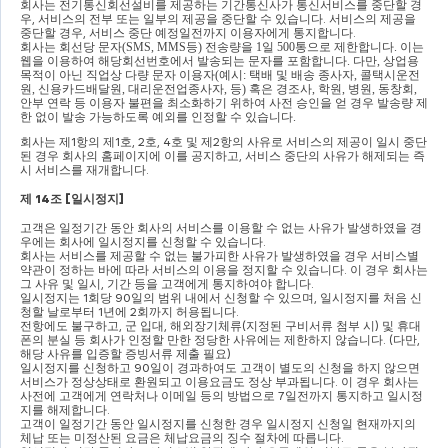
회사는 전기통신회선설비를 제공하는 기간통신사가 통신서비스를 중단할 경
우
, 
서비스의 전부 또는 일부의 제공을 중단할 수 있습니다
. 
서비스의 제공을 
중단할 경우
, 
서비스 중단 예정일전까지 이용자에게 통지합니다
.
회사는 회선당 문자
(SMS, MMS
등
) 
전송량을 
1
일 
500
통으로 제한합니다
. 
이는 
웹을 이용하여 해당회선번호에서 발송되는 문자를 포함합니다
. 
다만
, 
상업용 
목적이 아닌 직업상 다량 문자 이용자
(
예시
: 
택배 및 배송 종사자
, 
콜택시운전
원
, 
신용카드배달원
, 
대리운전업종사자
, 
등
) 
혹은 경조사
, 
학원
, 
병원
, 
동창회
, 
안부 연락 등 이용자 불편을 최소화하기 위하여 사전 승인을 얻 경우 발송량 제
한 없이 발송 가능하도록 예외를 인정할 수 있습니다
.
회사는 제
1
항의 제
1
호
, 2
호
, 4
호 및 제
2
항의 사유로 서비스의 제공이 일시 중단
된 경우 회사의 홈페이지에 이를 공지하고
, 
서비스 중단의 사유가 해제되는 즉
시 서비스를 재개합니다
.
제 
14
조 
[
일시정지
]
고객은 일정기간 동안 회사의 서비스를 이용할 수 없는 사유가 발생하였을 경
우에는 회사에 일시정지를 신청할 수 있습니다
.
회사는 서비스를 제공할 수 없는 불가피한 사유가 발생하였을 경우 서비스별 
약관이 정하는 바에 따라 서비스의 이용을 정지할 수 있습니다
. 
이 경우 회사는 
그 사유 및 일시
, 
기간 등을 고객에게 통지하여야 합니다
.
일시정지는 
1
회당 
90
일의 범위 내에서 신청할 수 있으며
, 
일시정지를 처음 신
청할 날로부터 
1
년에 
2
회까지 허용됩니다
.
전항에도 불구하고
, 
군 입대
, 
해외장기체류
(
지정된 구비서류 첨부 시
) 
및 휴대
폰의 분실 등 회사가 인정할 만한 정당한 사유에는 제한하지 않습니다
. (
다만
, 
해당 사유를 입증할 증빙서류 제출 필요
)
일시정지를 신청하고 
90
일이 경과하여도 고객이 별도의 신청을 하지 않으면 
서비스가 정상상태로 환원되고 이용요금도 정상 부과됩니다
. 
이 경우 회사는 
사전에 고객에게 연락처나 이메일 등의 방법으로 
7
일전까지 통지하고 일시정
지를 해제합니다
.
고객이 일정기간 동안 일시정지를 신청한 경우 일시정지 신청일 현재까지의 
체납 또는 미정산된 요금은 체납요금의 징수 절차에 따릅니다
.