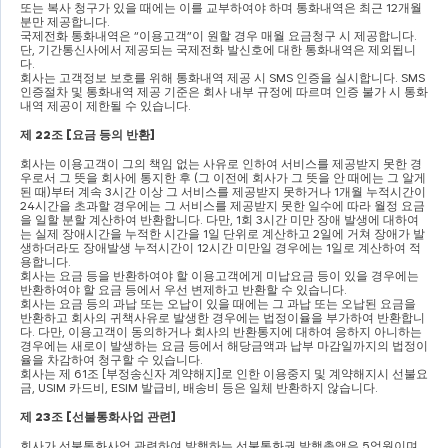
또는 복사 청구가 있을 때에는 이를 교부하여야 하며 통화내역은 최근 
12
개월 
분만 제공합니다
.
국제전화 통화내역은 
“
이용고객
”
이 원할 경우 매월 요금청구 시 제공합니다
. 
단
, 
기간통신사에서 제공되는 국제전화 발신호에 대한 통화내역은 제외됩니
다
.
회사는 고객정보 보호를 위해 통화내역 제공 시 
SMS 
인증을 실시합니다
. SMS 
인증절차 및 통화내역 제공 기준은 회사 내부 규정에 따르며 인증 불가 시 통화
내역 제공이 제한될 수 있습니다
.
제 
22
조 
[
요금 등의 반환
]
회사는 이용고객이 그의 책임 없는 사유로 인하여 서비스를 제공받지 못한 경
우로서 그 뜻을 회사에 통지한 후 
(
그 이전에 회사가 그 뜻을 안 때에는 그 알게 
된 때
)
부터 계속 
3
시간 이상 그 서비스를 제공받지 못하거나 
1
개월 누적시간이 
24
시간을 초과할 경우에는 그 서비스를 제공받지 못한 일수에 따라 월정 요금
을 일할 분할 계산하여 반환합니다
. 
다만
, 1
회 
3
시간 미만 장애 발생에 대하여
는 실제 장애시간을 누적한 시간을 
1
일 단위로 계산하고 
2
일에 거쳐 장애가 발
생하더라도 장애발생 누적시간이 
12
시간 미만일 경우에는 
1
일로 계산하여 적
용합니다
.
회사는 요금 등을 반환하여야 할 이용고객에게 미납요금 등이 있을 경우에는 
반환하여야 할 요금 등에서 우선 변제하고 반환할 수 있습니다
.
회사는 요금 등의 과납 또는 오납이 있을 때에는 그 과납 또는 오납된 요금을 
반환하고 회사의 귀책사유로 발생한 경우에는 법정이율을 부가하여 반환합니
다
. 
다만
, 
이용고객이 동의하거나 회사의 반환통지에 대하여 응하지 아니하는 
경우에는 새로이 발생하는 요금 등에서 해당금액과 납부 마감일까지의 법정이
율을 차감하여 청구할 수 있습니다
.
회사는 제 
61
조 
[
부정송신자 계약해지
]
로 인한 이용중지 및 계약해지시 선불요
금
, USIM 
카드비
, ESIM 
발급비
, 
배송비 등은 일체 반환하지 않습니다
.
제 
23
조 
[
선불통화사업 관련
]
회사가 선불통화사업 관련하여 발행하는 선불통화권 발행총액은 
5
억원이며
, 