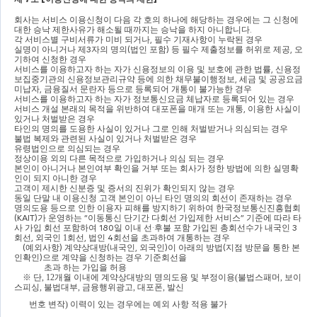
회사는 서비스 이용신청이 다음 각 호의 하나에 해당하는 경우에는 그 신청에 
대한 승낙 제한사유가 해소될 때까지는 승낙을 하지 아니합니다
.
각 서비스별 구비서류가 미비 되거나
, 
필수 기재사항이 누락된 경우
실명이 아니거나 제
3
자의 명의
(
법인 포함
) 
등 필수 제출정보를 허위로 제공
, 
오
기하여 신청한 경우
서비스를 이용하고자 하는 자가 신용정보의 이용 및 보호에 관한 법률
, 
신용정
보집중기관의 신용정보관리규약 등에 의한 채무불이행정보
, 
세금 및 공공요금 
미납자
, 
금융질서 문란자 등으로 등록되어 개통이 불가능한 경우
서비스를 이용하고자 하는 자가 정보통신요금 체납자로 등록되어 있는 경우
서비스 개설 본래의 목적을 위반하여 대포폰을 매개 또는 개통
, 
이용한 사실이 
있거나 처벌받은 경우
타인의 명의를 도용한 사실이 있거나 그로 인해 처벌받거나 의심되는 경우
불법 복제와 관련된 사실이 있거나 처벌받은 경우
유령법인으로 의심되는 경우
정상이용 외의 다른 목적으로 가입하거나 의심 되는 경우
본인이 아니거나 본인여부 확인을 거부 또는 회사가 정한 방법에 의한 실명확
인이 되지 아니한 경우
고객이 제시한 신분증 및 증서의 진위가 확인되지 않는 경우
동일 단말 내 이용신청 고객 본인이 아닌 타인 명의의 회선이 존재하는 경우
명의도용 등으로 인한 이용자 피해를 방지하기 위하여 한국정보통신진흥협회
(KAIT)
가 운영하는 
“
이동통신 단기간 다회선 가입제한 서비스
” 
기준에 따라 타
사 가입 회선 포함하여 
180
일 이내 선
·
후불 포함 가입된 총회선수가 내국인 
3
회선
, 
외국인 1
회선
, 
법인 
4
회선을 초과하여 개통하는 경우
(
예외사항
) 
계약상대방
(
내국인
, 
외국인
)
이 아래의 방법
(
지점 방문을 통한 본
인확인
)
으로 계약을 신청하는 경우 기준회선을 
초과 하는 가입을 허용
※ 
단
, 12
개월 이내에 계약상대방의 명의도용 및 부정이용
(
불법스패머
, 
보이
스피싱
, 
불법대부
, 
금융행위광고
, 
대포폰
, 
발신  
번호 변작
) 
이력이 있는 경우에는 예외 사항 적용 불가