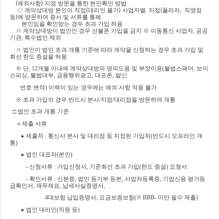
(
예외사항
) 
지점 방문을 통한 본인확인 방법
◇ 
계약상대방 본인이 직접
(
대리인 불가
) 
사업자별  지점
(
플라자
,  
직영점  
등
)
에 방문하여 증서 및 서류를 통해 
본인임을 확인받는 경우 초과 가입 허용
ㅇ
계약상대방이 법인인 경우 선불폰 가입을 금지 
※ 
이동통신 사업자
, 
공공
기관
, 
특수법인 제외
ㅇ
법인이 법인 초과 개통 기준에 따라 계약을 신청하는 경우 초과 가입 및 
회선 한도 증설을 허용
※ 
단
, 12
개월 이내에 계약상대방의 명의도용 및 부정이용
(
불법스패머
, 
보이
스피싱
, 
불법대부
, 
금융행위광고
, 
대포폰
, 
발신  
번호 변작
) 
이력이 있는 경우에는 예외 사항 적용 불가
※ 
초과 가입의 경우 반드시 본사
/
지점
/
대리점을 방문하여 개통
□ 
법인 초과 개통 기준
○ 
제출 서류
▸ 
제출처 
: 
통신사 본사 및 대리점 등 지정된 가입처
(
반드시 오프라인 개
통
)
▸ 
법인 대표자
(
본인
)
- 
신청서류 
: 
가입신청서
, 
기준회선 초과 가입
(
한도 증설
) 
요청서
- 
확인서류 
: 
신분증
, 
법인 등기부 등본
, 
사업자등록증
, 
기업신용 평가등
급확인서
, 
재무제표
, 
납세사실증명서
, 
4
대보험 납입증명서
, 
요금보증보험
(
※ 
BBB- 
미만 필수 제출
)
▸ 
법인 대리인
(
직원 등
)