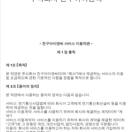
- 
친구아이앤씨 서비스 이용약관 
-
제 
1 
장 총칙
제 
1
조 
[
목적
]
본 약관은 주식회사 친구아이앤씨
(
이하 
“
회사
”)
에서 제공하는 서비스의 이용 
및 요금제도에 관한 기본적인 사항을 정함을 목적으로 합니다
.
제 
2
조 
[
용어의 정의
]
본 약관에서 사용하는 용어의 정의는 다음과 같습니다
.
서비스
: 
전기통신사업법에 따라 회사가 고객에게 전기통신회선설비 등을 이용
하여 제공하는 것을 말합니다
.
서비스 이용계약
: 
서비스를 사용하기 위하여 회사와 체결하는 계약
(
이하 
“
계
약
”)
서비스 이용계약자
: 
서비스를 이용하기 위하여 회사와 계약을 체결한 자
(
이하 
“
고객
”)
로 그 유형은 개인
, 
개인사업자
, 
법인사업자
, 
관청으로 구분합니다
.
이용자
: 
회사의 서비스를 이용하고자 하는 자와 회사의 서비스에 가입하여 이