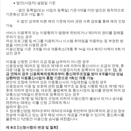
▸ 
법인
(
사업자
) 
설립일 기준
- 
법인 등록일
(
또는 사업자 등록일
) 
기준 
6
개월 미만 법인은 원칙적으로 
기준회선 초과 가입 불가
※ 
법인 성격에 따른 예외 기준에 따라 관련 서류 검토를 통해 예외 인정 
가능
서비스 이용목적 또는 이용행위가 법령에 위반되거나 제
3
자의 권리를 침해할 
우려가 있는 경우
악성 프로그램 및 버그를 이용하거나 시스템 취약점을 악용하는 등 부정한 방
법을 서비스에 사용한 경우
이용신청일 기준  
3
개월 이내 개통취소
(
개통 후 
14
일 이내 해지
) 
이력이 
5
회 이
상인 경우
이용을 신청한 고객이 요금 등을 납부하지 아니한 경우
신용정보법 제
25
조 및 제
2
조 제
1
호의 
4
에 의하여 통신서비스 요금의 연체
, 
휴
대폰 대출 등 부정사용이 우려되어 이용정지자로 등록되어 있는 경우
. 
단
, 
요
금 연체의 경우 신용회복위원회로부터 통신채무조정을 받아 
3
개월이상 성실
상환하면 이동통신사업자 통합 기준으로 
1
회선 개통 가능
본인의 요청에 의하여 모든 이동통신사의 가입제한을 신청한 경우
신용정보의 이용 및 보호에 관한 법률 제
17
조 및 동법 시행령 제
2
조 제
1
항 제
3
호에 의하여 명의도용
, 
대포폰
, 
불법복제 등 통신시장의 질서를 문란케 하여 정
보통신상거래질서 문란자로 등록되어 있는 경우
2. 
회사는 제
1
항 및 제
2
항의 규정에 의하여 이용신청이 불승낙 되거나 승낙을 
제한하는 때에는 이를 신청 고객에게 즉시
알려야 합니다
.
3. 
정보통신망법 제
50
조부터 제
50
조의
8
을 위반하여 영리목적의 광고성 정보
전송에 이용되고 있는 경우 해당 서비스 제공을 거부할 수 있으며
, 
통신회사를 
불문하고 
1
년동안 이용신청 승낙을 제한합니다
.
제 
8
조 
[
신청사항의 변경 및 철회
]