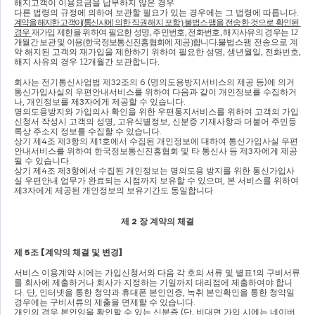
해지고객이 이용요금을 납부하지 않은 경우
다른 법령의 규정에 의하여 보관할 필요가 있는 경우에는 그 법령에 따릅니다
.
계약을 해지한 고객이
(
통신사에
의한 직권해지 포함
) 
불법스팸을 전송한 것으로 확인된 
경우
재가입 제한을 위하여 필요한 성명
, 
주민번호
, 
전화번호
, 
해지사유의 경우는 
12
개월간 보관 및 이용
(
한국정보통신진흥협회에 제공
)
합니다
.
불법스팸 전송으로 계
약 해지된 고객의 재가입을 제한하기 위하여 필요한 성명
, 
생년월일
, 
전화번호
, 
해지 사유의 경우 
12
개월간 보관합니다
.
회사는 전기통신사업법 제
32
조의 
6 (
명의도용방지서비스의 제공 등
)
에 의거 
통신가입사실의 우편안내서비스를 위하여 다음과 같이 개인정보를 수집하거
나
, 
개인정보를 제
3
자에게 제공할 수 있습니다
.
명의도용방지와 가입의사 확인을 위한 우편통지서비스를 위하여 고객의 가입
신청서 작성시 고객의 성명
, 
고유식별정보
, 
신분증 기재사항과 더불어 주민등
록상 주소지 정보를 수집할 수 있습니다
.
상기 제
4
조 제
3
항의 제
1
호에서 수집된 개인정보에 대하여 통신가입사실 우편
안내서비스를 위하여 한국정보통신진흥협회 및 타 통신사 등 제
3
자에게 제공
될 수 있습니다
.
상기 제
4
조 제
3
항에서 수집된 개인정보는 명의도용 방지를 위한 통신가입사
실 우편안내 업무가 완료되는 시점까지 보유할 수 있으며
, 
본 서비스를 위하여 
제
3
자에게 제공된 개인정보의 보유기간도 동일합니다
.
제 
2 
장 계약의 체결
제 
5
조 
[
계약의 체결 및 변경
]
서비스 이용계약 시에는 가입신청서와 다음 각 호의 서류 및 별표
1
의 구비서류
를 회사에 제출하거나 회사가 지정하는 기일까지 대리점에 제출하여야 합니
다
. 
단
, 
인터넷을 통한 청약과 휴대폰 본인인증
, 
녹취 본인확인을 통한 청약일 
경우에는 구비서류의 제출을 면제할 수 있습니다
.
개인의 경우 본인임을 확인할 수 있는 신분증 
(
단
, 
비대면 가입 시에는 네이버 