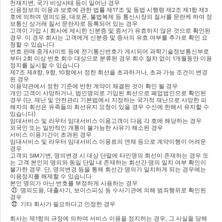
천재지변
, 
국가 비상사태 등이 일어난 경우
신용정보의 이용과 보호에 관한 법률 제
17
조 및 동법 시행령 제
2
조 제
1
항 제
3
호에 의하여 명의도용
, 
대포폰
, 
불법복제 등 통신시장의 질서를 문란케 하여 정
보통신 상거래 질서 문란자로 등록되어 있는 경우
고객이 가입 시 회사에 제시한 신분증 및 증서가 유효하지 않은 것으로 확인된 
경우
. 
이 경우 회사는 고객에게 신분증 및 증서의 유효 여부를 추가로 확인 요
청할 수 있습니다
.
번호 판매 중개사이트 등에 전기통신번호가 게시되어 과학기술정보통신부로
부터 
2
회 이상 번호 회수 대상으로 분류된 경우 회수 절차 없이 
1
개월동안 이용
정지를 실시할 수 있습니다
.
제
7
조 제
8
항
, 9
항
, 10
항에서 정한 회선을 초과하거나
, 
초과 가능 조건이 변경
된 경우
이용약관에서 정한 기준에 반한 계약이 체결된 것이 확인 될 경우
개인 고객이 사망하거나
, 
법인명의로 가입된 회선으로 폐업법인으로 확인된 
경우 
(
단
, 
재난 및 안전관리 기본법에서 지정하는 국가적 재난으로 사망한 피
해자의 회선은 유족들의 회선유지 요청이 있을 경우 수신에 한해서 유지할 수 
있습니다
)
임대서비스 및 라우터 임대서비스 이용고객이 다음 각 호에 해당하는 경우
외국인 또는 일반적인 개통이 불가능한 사유가 해소된 경우
서비스 이용기간이 초과된 경우
임대서비스 및 라우터 임대서비스 이용료의 연체 등으로 계약이행이 어려운 
경우
고객의 
SIM
기변
, 
명의변경 시 대상 단말에 타인명의 회선이 존재하는 경우 또
는 고객 본인의 명의와 동일 단말 내 존재하는 회선간 명의 일치 여부 확인이 
불가한 경우
. 
단
, 
명의변경 등을 통해 회선간 명의가 일치하게 되는 경우에는 
이용정지를 해제할 수 있습니다
.
본인 명의가 아닌 번호를 부정하게 사용하는 경우
㉑
. 
명의도용
, 
대출사기
, 
보이스피싱 등 수사기관에 의해 범죄행위로 확인된 
경우
㉒
. 
기타 회사가 필요하다고 인정한 경우
회사는 제
1
항의 규정에 의하여 서비스 이용을 정지하는 경우
, 
그 사실을 당해 