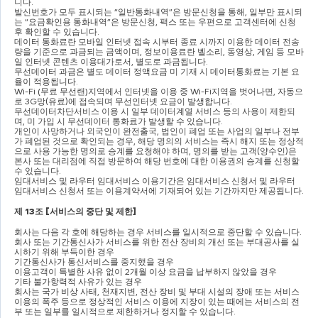
니다
.
발신번호가 모두 표시되는 
“
일반통화내역
”
은 방문신청을 통해
, 
일부만 표시되
는 
“
요금확인용 통화내역
”
은 방문신청
, 
팩스 또는 우편으로 고객센터에 신청 
후 확인할 수 있습니다
.
데이터 통화료란 모바일 인터넷 접속 시부터 종료 시까지 이용한 데이터 전송
량을 기준으로 과금되는 금액이며
, 
정보이용료란 벨소리
, 
동영상
, 
게임 등 모바
일 인터넷 콘텐츠 이용대가로서
, 
별도로 과금됩니다
.
무선데이터 과금은 별도 데이터 정액요금 미 기재 시 데이터통화료는 기본 요
율이 적용됩니다
.
Wi-Fi (
무료 무선랜
)
지역에서 인터넷을 이용 중 
Wi-Fi
지역을 벗어나면
, 
자동으
로 
3G
망
(
유료
)
에 접속되며 무선인터넷 요금이 발생합니다
.
무선데이터차단서비스 이용 시 일부 데이터계열 서비스 등의 사용이 제한되
며
, 
미 가입 시 무선데이터 통화료가 발생할 수 있습니다
.
개인이 사망하거나 외국인이 완전출국
, 
법인이 폐업 또는 사업의 일부나 전부
가 폐업된 것으로 확인되는 경우
, 
해당 명의의 서비스는 즉시 해지 또는 정상적
으로 사용 가능한 명의로 승계를 요청해야 하며
, 
명의를 받는 고객
(
양수인
)
은 
본사 또는 대리점에 직접 방문하여 해당 번호에 대한 이용권의 승계를 신청할 
수 있습니다
.
임대서비스 및 라우터 임대서비스 이용기간은 임대서비스 신청서 및 라우터 
임대서비스 신청서 또는 이용계약서에 기재되어 있는 기간까지만 제공됩니다
.
제 
13
조 
[
서비스의 중단 및 제한
]
회사는 다음 각 호에 해당하는 경우 서비스를 일시적으로 중단할 수 있습니다
.
회사 또는 기간통신사가 서비스를 위한 전산 장비의 개선 또는 부대공사를 실
시하기 위해 부득이한 경우
기간통신사가 통신서비스를 중지했을 경우
이용고객이 특별한 사유 없이 
2
개월 이상 요금을 납부하지 않았을 경우
기타 불가항력적 사유가 있는 경우
회사는 국가 비상 사태
, 
천재지변
, 
전산 장비 및 부대 시설의 장애 또는 서비스 
이용의 폭주 등으로 정상적인 서비스 이용에 지장이 있는 때에는 서비스의 전
부 또는 일부를 일시적으로 제한하거나 정지할 수 있습니다
.