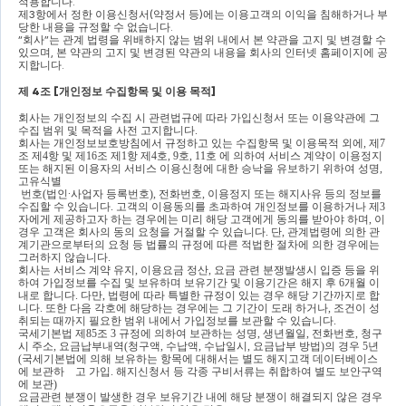
적용합니다
.
제
3
항에서 정한 이용신청서
(
약정서 등
)
에는 이용고객의 이익을 침해하거나 부
당한 내용을 규정할 수 없습니다
.
“
회사
”
는 관계 법령을 위배하지 않는 범위 내에서 본 약관을 고지 및 변경할 수 
있으며
, 
본 약관의 고지 및 변경된 약관의 내용을 회사의 인터넷 홈페이지에 공
지합니다
.
제 
4
조 
[
개인정보 수집항목 및 이용 목적
]
회사는 개인정보의 수집 시 관련법규에 따라 가입신청서 또는 이용약관에 그 
수집 범위 및 목적을 사전 고지합니다
.
회사는 개인정보보호방침에서 규정하고 있는 수집항목 및 이용목적 외에
, 
제
7
조 제
4
항 및 제
16
조 제
1
항 제
4
호
, 9
호
, 11
호 에 의하여 서비스 계약이 이용정지 
또는 해지된 이용자의 서비스 이용신청에 대한 승낙을 유보하기 위하여 성명
, 
고유식별
번호
(
법인
∙
사업자 등록번호
), 
전화번호
, 
이용정지 또는 해지사유 등의 정보를 
수집할 수 있습니다
. 
고객의 이용동의를 초과하여 개인정보를 이용하거나 제
3
자에게 제공하고자 하는 경우에는 미리 해당 고객에게 동의를 받아야 하며
, 
이 
경우 고객은 회사의 동의 요청을 거절할 수 있습니다
. 
단
, 
관계법령에 의한 관
계기관으로부터의 요청 등 법률의 규정에 따른 적법한 절차에 의한 경우에는 
그러하지 않습니다
.
회사는 서비스 계약 유지
, 
이용요금 정산
, 
요금 관련 분쟁발생시 입증 등을 위
하여 가입정보를 수집 및 보유하며 보유기간 및 이용기간은 해지 후 
6
개월 이
내로 합니다
. 
다만
, 
법령에 따라 특별한 규정이 있는 경우 해당 기간까지로 합
니다
. 
또한 다음 각호에 해당하는 경우에는 그 기간이 도래 하거나
, 
조건이 성
취되는 때까지 필요한 범위 내에서 가입정보를 보관할 수 있습니다
.
국세기본법 제
85
조 
3 
규정에 의하여 보관하는 성명
, 
생년월일
, 
전화번호
, 
청구 
시 주소
, 
요금납부내역
(
청구액
, 
수납액
, 
수납일시
, 
요금납부 방법
)
의 경우 
5
년 
(
국세기본법에 의해 보유하는 항목에 대해서는 별도 해지고객 데이터베이스
에 보관하    고 가입
. 
해지신청서 등 각종 구비서류는 취합하여 별도 보안구역
에 보관
)
요금관련 분쟁이 발생한 경우 보유기간 내에 해당 분쟁이 해결되지 않은 경우