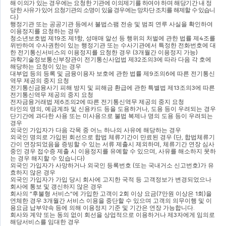
해
이의가 있는 경우에는 요청한 기관에 이의제기를 하여야 하며 해당기간 내 정
당한
사유가 있어 요청기관의 소명이 있을 경우에는 망차단 조치를 해제할 수 있습니
다
.)
행정기관 또는 공공기관 등에서 불법스팸 전송 및 범죄 연루 사실을 확인하여 
이용정지를 요청하는 경우
청소년보호법 제
19
조 제
1
항
, 
성매매 알선 등 행위의 처벌에 관한 법률 제
4
조를 
위반하여 수사권한이 있는 행정기관 또는 수사기관에서 특정한 전화번호에 대
한 전기통신서비스의 이용정지를 요청한 경우 
(3
개월간 이용정지 가능
)
과학기술정보통신부장관이 전기통신사업법 제
32
조의
3
에 따라 다음 각 호에 
해당하는 요청이 있는 경우
대부업 등의 등록 및 금융이용자 보호에 관한 법률 제
9
조의
6
에 따른 전기통신
역무 제공의 중지 요청
전기통신금융사기 피해 방지 및 피해금 환급에 관한 특별법 제
13
조의
3
에 따른 
전기통신역무 제공의 중지 요청
전자금융거래법 제
6
조의
2
에 따른 전기통신역무 제공의 중지 요청
타인의 명의
, 
예금계좌 및 신용카드 등을 도용하거나
, 
도용 등이 우려되는 경우
단기간에 과다한 사용 또는 미사용으로 불법 복제나 명의 도용 등이 우려되는 
경우
외국인 가입자가 다음 각목 중 어느 하나의 사유에 해당하는 경우
외국인 명의로 가입된 회선으로 합법 체류기간이 만료된 경우 
(
단
, 
합법체류기
간이 연장되었음을 증빙할 수 있는 서류 제출시 제외하며
, 
체류기간 연장 심사 
중인 경우 접수증 제출 시 이용정지를 유예할 수 있으며
, 
사유를 해소하지 못하
는 경우 해지할 수 있습니다
)
외국인 가입자가 사망하거나 외국인 등록번호 
(
또는 국내거소 신고번호
)
가 유
효하지 않은 경우
외국인 가입자가 가입 당시 회사에 고지한 국적 등 고객정보가 변경되었으나 
회사에 통보 및 갱신하지 않은 경우
회사의 
“
후불형 서비스
”
에 가입한 고객이 
2
회 이상 요금
(7
만원 이상은 
1
회
)
을 
연체한 경우 
3
개월간 서비스 이용을 중단할 수 있으며 고객의 의무이행 및 이
용요금 납부약속 등에 의해 이용정지 기준 및 기간은 연장 가능합니다
.
회사와 계약 또는 동의 없이 회선을 상업적으로 이용하거나 제
3
자에게 임의로 
해당서비스를 임대한 경우