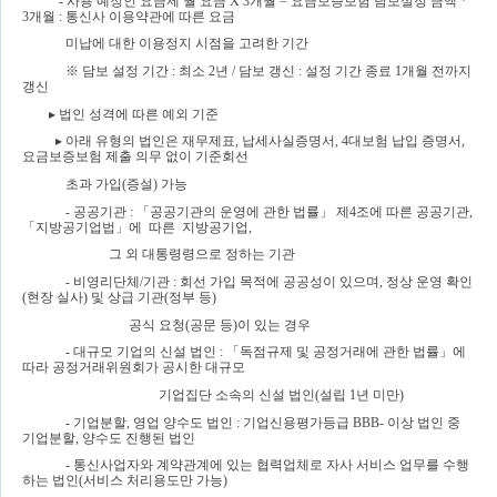
- 
사용 예정인 요금제 월 요금 
X 3
개월 
= 
요금보증보험 담보설정 금액 
* 
3
개월 
: 
통신사 이용약관에 따른 요금 
미납에 대한 이용정지 시점을 고려한 기간
※ 
담보 설정 기간 
: 
최소 
2
년 
/ 
담보 갱신 
: 
설정 기간 종료 
1
개월 전까지 
갱신
▸ 
법인 성격에 따른 예외 기준
▸ 
아래 유형의 법인은 재무제표
, 
납세사실증명서
, 4
대보험 납입 증명서
, 
요금보증보험 제출 의무 없이 기준회선 
초과 가입
(
증설
) 
가능
- 
공공기관 
: 
「
공공기관의 운영에 관한 법률
」 
제
4
조에 따른 공공기관
,  
「
지방공기업법
」
에  따른  지방공기업
, 
그 외 대통령령으로 정하는 기관
- 
비영리단체
/
기관 
: 
회선 가입 목적에 공공성이 있으며
, 
정상 운영 확인
(
현장 실사
) 
및 상급 기관
(
정부 등
)
공식 요청
(
공문 등
)
이 있는 경우
- 
대규모 기업의 신설 법인 
: 
「
독점규제 및 공정거래에 관한 법률
」
에 
따라 공정거래위원회가 공시한 대규모 
기업집단 소속의 신설 법인
(
설립 
1
년 미만
)
- 
기업분할
, 
영업 양수도 법인 
: 
기업신용평가등급 
BBB- 
이상 법인 중 
기업분할
, 
양수도 진행된 법인
- 
통신사업자와 계약관계에 있는 협력업체로 자사 서비스 업무를 수행
하는 법인
(
서비스 처리용도만 가능
)