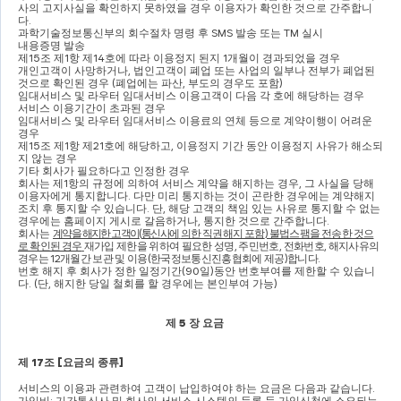
사의 고지사실을 확인하지 못하였을 경우 이용자가 확인한 것으로 간주합니
다
.
과학기술정보통신부의 회수절차 명령 후 
SMS 
발송 또는 
TM 
실시
내용증명 발송
제
15
조 제
1
항 제
14
호에 따라 이용정지 된지 
1
개월이 경과되었을 경우
개인고객이 사망하거나
, 
법인고객이 폐업 또는 사업의 일부나 전부가 폐업된 
것으로 확인된 경우 
(
폐업에는 파산
, 
부도의 경우도 포함
)
임대서비스 및 라우터 임대서비스 이용고객이 다음 각 호에 해당하는 경우
서비스 이용기간이 초과된 경우
임대서비스 및 라우터 임대서비스 이용료의 연체 등으로 계약이행이 어려운 
경우
제
15
조 제
1
항 제
21
호에 해당하고
, 
이용정지 기간 동안 이용정지 사유가 해소되
지 않는 경우
기타 회사가 필요하다고 인정한 경우
회사는 제
1
항의 규정에 의하여 서비스 계약을 해지하는 경우
, 
그 사실을 당해 
이용자에게 통지합니다
. 
다만 미리 통지하는 것이 곤란한 경우에는 계약해지 
조치 후 통지할 수 있습니다
. 
단
, 
해당 고객의 책임 있는 사유로 통지할 수 없는 
경우에는 홈페이지 게시로 갈음하거나
, 
통지한 것으로 간주합니다
.
회사는 
계약을 해지한 고객이
(
통신사에
의한 직권해지 포함
) 
불법스팸을 전송한 것으
로 확인된 경우
재가입 제한을 위하여 필요한 성명
, 
주민번호
, 
전화번호
, 
해지사유의 
경우는 
12
개월간 보관 및 이용
(
한국정보통신진흥협회에 제공
)
합니다
.
번호 해지 후 회사가 정한 일정기간
(90
일
)
동안 번호부여를 제한할 수 있습니
다
. (
단
, 
해지한 당일 철회를 할 경우에는 본인부여 가능
)
제 
5 
장 요금
제 
17
조 
[
요금의 종류
]
서비스의 이용과 관련하여 고객이 납입하여야 하는 요금은 다음과 같습니다
.
가입비
: 
기간통신사 및 회사의 서비스 시스템의 등록 등 가입신청에 소요되는 