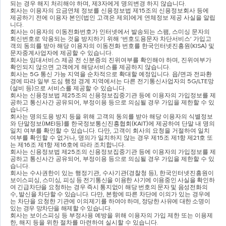
되는 경우 해지 처리해야 하며
, 
제
3
자에게 명의변경 하지 않습니다
.
회사는 이용자의 요금연체 정보를 신용정보법 제
15
조의 신용정보회사 등에 
제공하기 전에 이용자 본인
(
법인 고객은 제외
)
에게 연체정보 제공 사실을 알립
니다
.
회사는 이용자의 이동전화번호가 인터넷에서 발송되는 스팸
, 
스미싱 문자의 
회신번호로 악용되는 것을 방지하기 위해 
‘
번호도용문자 차단서비스
’ 
가입고
객의 동의를 받아 해당 이용자의 이동전화 번호를 한국인터넷진흥원
(KISA) 
및 
문자중계사업자에 제공할 수 있습니다
.
회사는 임대서비스 제공 전 신분증의 진위여부를 확인해야 하며
, 
진위여부가 
확인되지 않으면 고객에게 해당서비스를 제공하지 않습니다
.
회사는 
5G 
통신 가능 지역을 순차적으로 확대할 예정입니다
. 
읍
/
면과 전파환
경에 따라 일부 도심 행정 경계 지역에서는 다른 전기통신사업자의 
5G/LTE
망
(
설비 등
)
으로 서비스를 제공할 수 있습니다
.
회사는 신용정보법 제
25
조의 신용정보집중기관 등에 이용자의 가입정보를 제
공하고 통신사간 공유되어
, 
부정이용 등으로 의심될 경우 가입을 제한할 수 있
습니다
.
회사는 명의도용 방지 등을 위해 고객의 동의를 받아 해당 이용자의 식별정보
와 단말정보
(IMEI
등
)
를 한국정보통신진흥협회
(KAIT)
에 제공하여 단말 내 명의 
일치 여부를 확인할 수 있습니다
. 
다만
, 
고객이 회사의 요청을 거절하여 일치 
여부를 확인할 수 없거나
, 
명의가 일치하지 않는 경우 제
15
조 제
1
항 제
21
호 또
는 제
16
조 제
1
항 제
16
호에 따라 조치합니다
.
회사는 신용정보법 제
25
조의 신용정보집중기관 등에 이용자의 가입정보를 제
공하고 통신사간 공유되어
, 
부정이용 등으로 의심될 경우 가입을 제한할 수 있
습니다
.
회사는 수사권한이 있는 행정기관
, 
수사기관
(
경찰청 등
), 
한국인터넷진흥원이 
보이스피싱
, 
스미싱
, 
피싱 등 전기통신을 이용한 사기에 이용중인 사실을 확인하
여 긴급차단을
요청하는 경우 즉시 통지없이 해당 번호의 문자 및 음성전화의 
수
, 
발신을 차단할 수 있습니다
. 
다만
, 
본항에 따른 차단에 이의가 있는 경우에
는 차단을 요청한 기관에 이의제기를 
하여야 하며
, 
정당한 사유에 대한 소명이 
있는 경우 망차단을 해제할 수 있습니다
.
회사는 보이스피싱 등 부정사용 예방을 위해 이용자의 가입 제한 또는 이용제
한
, 
해지 등을 위한 절차를 마련하여 실시할 수 있습니다
.