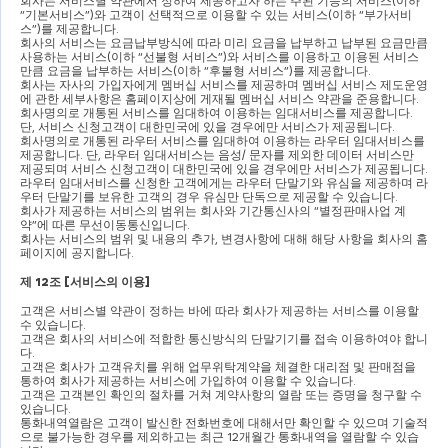
회사는 서비스별 약관에서 정하여 제공하고자 하는 주된 기능의 서비스
(
이하 
“
기본서비스
”)
와 고객이 선택적으로 이용할 수 있는 서비스
(
이하 
“
부가서비
스
”)
를 제공합니다
.
회사의 서비스는 요금납부방식에 따라 미리 요금을 납부하고 납부된 요금만큼 
사용하는 서비스
(
이하 
“
선불형 서비스
”)
와 서비스를 이용하고 이용된 서비스
만큼 요금을 납부하는 서비스
(
이하 
“
후불형 서비스
”)
를 제공합니다
.
회사는 자사의 가입자에게 멤버십 서비스를 제공하며 멤버십 서비스 제도운영
에 관한 세부사항은 홈페이지상에 게재될 멤버십 서비스 약관을 준용합니다
.
회사명의로 개통된 서비스를 임대하여 이용하는 임대서비스를 제공합니다
. 
단
, 
서비스 신청고객이 대한민국에 있을 경우에만 서비스가 제공됩니다
.
회사명의로 개통된 라우터 서비스를 임대하여 이용하는 라우터 임대서비스를 
제공합니다
. 
단
, 
라우터 임대서비스는 음성
/ 
문자를 제외한 데이터 서비스만 
제공되며 서비스 신청고객이 대한민국에 있을 경우에만 서비스가 제공됩니다
.
라우터 임대서비스를 신청한 고객에게는 라우터 단말기와 유심을 제공하며 라
우터 단말기를 보유한 고객의 경우 유심만 단독으로 제공할 수 있습니다
.
회사가 제공하는 서비스의 범위는 회사와 기간통신사의 
“
별정판매사업 계
약
”
에 따른 무선이동통신입니다
.
회사는 서비스의 범위 및 내용의 추가
, 
변경사항에 대해 해당 사항을 회사의 홈
페이지에 공지합니다
.
제 
12
조 
[
서비스의 이용
]
고객은 서비스별 약관이 정하는 바에 따라 회사가 제공하는 서비스를 이용할 
수 있습니다
.
고객은 회사의 서비스에 적합한 통신방식의 단말기기를 접속 이용하여야 합니
다
.
고객은 회사가 고객유치를 위해 업무위탁계약을 체결한 대리점 및 판매점을 
통하여 회사가 제공하는 서비스에 가입하여 이용할 수 있습니다
.
고객은 고객본인 확인의 절차를 거쳐 계약사항의 열람 또는 증명을 청구할 수 
있습니다
.
통화내역열람은 고객이 발신한 전화번호에 대해서만 확인할 수 있으며 기술적
으로 불가능한 경우를 제외하고는 최근 
12
개월간 통화내역을 열람할 수 있습