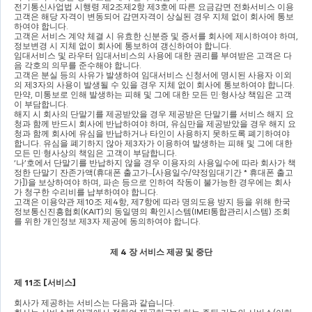
전기통신사업법 시행령 제
2
조제
2
항 제
3
호에 따른 요금감면 전화서비스 이용
고객은 해당 자격이 변동되어 감면자격이 상실된 경우 지체 없이 회사에 통보
하여야 합니다
.
고객은 서비스 계약 체결 시 유효한 신분증 및 증서를 회사에 제시하여야 하며
, 
정보변경 시 지체 없이 회사에 통보하여 갱신하여야 합니다
.
임대서비스 및 라우터 임대서비스의 사용에 대한 권리를 부여받은 고객은 다
음 각호의 의무를 준수해야 합니다
.
고객은 분실 등의 사유가 발생하여 임대서비스 신청서에 명시된 사용자 이외
의 제
3
자의 사용이 발생될 수 있을 경우 지체 없이 회사에 통보하여야 합니다
. 
만약
, 
미통보로 인해 발생하는 피해 및 그에 대한 모든 민
·
형사상 책임은 고객
이 부담합니다
.
해지 시 회사의 단말기를 제공받았을 경우 제공받은 단말기를 서비스 해지 요
청과 함께 반드시 회사에 반납하여야 하며
, 
유심만을 제공받았을 경우 해지 요
청과 함께 회사에 유심을 반납하거나 타인이 사용하지 못하도록 폐기하여야 
합니다
. 
유심을 폐기하지 않아 제
3
자가 이용하여 발생하는 피해 및 그에 대한 
모든 민
·
형사상의 책임은 고객이 부담합니다
.
‘
나
’
호에서 단말기를 반납하지 않을 경우 이용자의 사용일수에 따라 회사가 책
정한 단말기 잔존가액
(
휴대폰 출고가
–
[
사용일수
/
약정임대기간 
* 
휴대폰 출고
가
])
을 보상하여야 하며
, 
파손 등으로 인하여 작동이 불가능한 경우에는 회사
가 청구한 수리비를 납부하여야 합니다
.
고객은 이용약관 제
10
조 제
4
항
, 
제
7
항에 따라 명의도용 방지 등을 위해 한국
정보통신진흥협회
(KAIT)
의 동일명의 확인시스템
(IMEI
통합관리시스템
) 
조회
를 위한 개인정보 제
3
자 제공에 동의하여야 합니다
.
제 
4 
장 서비스 제공 및 중단
제 
11
조 
[
서비스
]
회사가 제공하는 서비스는 다음과 같습니다
.