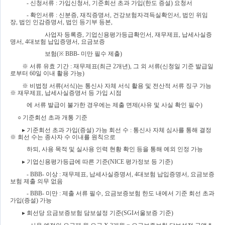
- 
신청서류 
: 
가입신청서
, 
기준회선 초과 가입
(
한도 증설
) 
요청서
- 
확인서류 
: 
신분증
, 
재직증명서
, 
건강보험자격득실확인서
, 
법인 위임
장
, 
법인 인감증명서
, 
법인 등기부 등본
, 
사업자 등록증
, 
기업신용평가등급확인서
, 
재무제표
, 
납세사실증
명서
, 4
대보험 납입증명서
, 
요금보증
보험
(
※ 
BBB- 
미만 필수 제출
)
※ 
서류 유효 기간 
: 
재무제표
(
최근 
2
개년
), 
그 외 서류
(
신청일 기준 발급일
로부터 
60
일 이내 활용 가능
)
※ 
비법정 서류
(
서식
)
는 통신사 자체 서식 활용 및 전산적 서류 징구 가능 
※ 
재무제표
, 
납세사실증명서 등 가입 시점 
에 서류 발급이 불가한 경우에는 제출 면제
(
사유 및 사실 확인 필수
)
○ 
기준회선 초과 개통 기준
▸ 
기준회선 초과 가입
(
증설
) 
가능 회선 수 
: 
통신사 자체 심사를 통해 결정 
※ 
회선 수는 종사자 수 이내를 원칙으로 
하되
, 
사용 목적 및 실사용 인력 현황 확인 등을 통해 예외 인정 가능
▸ 
기업신용평가등급에 따른 기준
(NICE 
평가정보 등 기준
)
- BBB- 
이상 
: 
재무제표
, 
납세사실증명서
, 4
대보험 납입증명서
, 
요금보증
보험 제출 의무 없음
- BBB- 
미만 
: 
제출 서류 필수
, 
요금보증보험 한도 내에서 기준 회선 초과 
가입
(
증설
) 
가능
▸ 
회선당 요금보증보험 담보설정 기준
(SGI
서울보증 기준
)