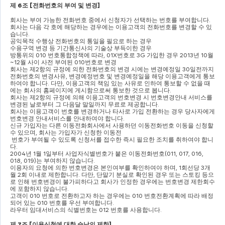
제 
6
조 
[
전화번호의 부여 및 변경
]
회사는 부여 가능한 전화번호 중에서 신청자가 선택하는 번호를 부여합니다
.
회사는 다음 각 호에 해당하는 경우에는 이용고객의 전화번호를 변경할 수 있
습니다
.
공익목적 수행상 전화번호의 통일을 필요로 하는 경우
수용구역 변경 등 기간통신사의 기술상 부득이한 경우
방통위의 
010 
번호통합정책에 따라
, 01X
번호로 
3G 
가입한 경우 
2013
년 
10
월
~12
월 사이 사전 부여된 
010
번호로 변경
회사는 제
2
항의 규정에 의한 전화번호의 변경 시에는 변경예정일 
30
일전까지 
전화번호의 변경사유
, 
변경예정번호 및 변경예정일을 해당 이용고객에게 통보
하여야 합니다
. 
다만
, 
이용고객의 책임 있는 사유로 인하여 통보할 수 없을 때
에는 회사의 홈페이지에 게시함으로써 통보한 것으로 봅니다
.
회사는 제
2
항의 규정에 의해 이용고객의 번호변경 시 번호변경안내 서비스를 
변경된 날로부터 그 다음달 말일까지 무료로 제공합니다
.
회사는 이용고객이 번호를 변경하거나 타사로 가입 전환하는 경우 당사자에게 
번호변경 안내서비스를 안내하여야 합니다
.
신규 가입자는 다른 이동전화회사에서 사용하던 이동전화번호 이동을 신청할 
수 있으며
, 
회사는 가입자가 신청한 이동전
번호가 부여될 수 있도록 신청서를 접수한 즉시 필요한 조치를 취하여야 합니
다
.
2004
년 
1
월 
1
일부터 사업자식별번호가 붙은 이동전화번호
(011, 017, 016, 
018, 019)
는 부여하지 않습니다
.
이용자의 요청에 의한 번호변경은 본인여부를 확인하여야 하며
, 1
회선당 
3
개
월 
2
회 이내로 제한합니다
. 
다만
, 
단말기 분실로 확인된 경우 또는 스토킹 등으
로 인해 번호변경이 불가피하다고 회사가 인정한 경우에는 번호변경 제한회수
에 포함하지 않습니다
.
고객이 
010 
번호로 전환하고자 하는 경우에는 
010 
번호전환계획에 따라 배정
되어 있는 
010 
번호를 우선 부여합니다
.
라우터 임대서비스의 식별번호는 
012 
번호를 사용합니다
.
제 
7
조 
[
이용신청에 대한 승낙의 제한
]