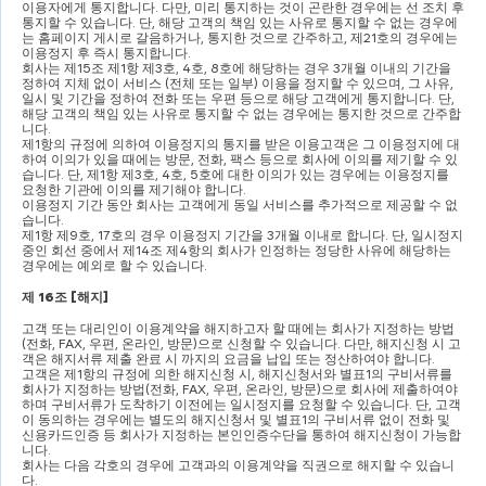
이용자에게 통지합니다
. 
다만
, 
미리 통지하는 것이 곤란한 경우에는 선 조치 후 
통지할 수 있습니다
. 
단
, 
해당 고객의 책임 있는 사유로 통지할 수 없는 경우에
는 홈페이지 게시로 갈음하거나
, 
통지한 것으로 간주하고
, 
제
21
호의 경우에는 
이용정지 후 즉시 통지합니다
.
회사는 제
15
조 제
1
항 제
3
호
, 4
호
, 8
호에 해당하는 경우 
3
개월 이내의 기간을 
정하여 지체 없이 서비스 
(
전체 또는 일부
) 
이용을 정지할 수 있으며
, 
그 사유
, 
일시 및 기간을 정하여 전화 또는 우편 등으로 해당 고객에게 통지합니다
. 
단
, 
해당 고객의 책임 있는 사유로 통지할 수 없는 경우에는 통지한 것으로 간주합
니다
.
제
1
항의 규정에 의하여 이용정지의 통지를 받은 이용고객은 그 이용정지에 대
하여 이의가 있을 때에는 방문
, 
전화
, 
팩스 등으로 회사에 이의를 제기할 수 있
습니다
. 
단
, 
제
1
항 제
3
호
, 4
호
, 5
호에 대한 이의가 있는 경우에는 이용정지를 
요청한 기관에 이의를 제기해야 합니다
.
이용정지 기간 동안 회사는 고객에게 동일 서비스를 추가적으로 제공할 수 없
습니다
.
제
1
항 제
9
호
, 17
호의 경우 이용정지 기간을 
3
개월 이내로 합니다
. 
단
, 
일시정지 
중인 회선 중에서 제
14
조 제
4
항의 회사가 인정하는 정당한 사유에 해당하는 
경우에는 예외로 할 수 있습니다
.
제 
16
조 
[
해지
]
고객 또는 대리인이 이용계약을 해지하고자 할 때에는 회사가 지정하는 방법
(
전화
, FAX, 
우편
, 
온라인
, 
방문
)
으로 신청할 수 있습니다
. 
다만
, 
해지신청 시 고
객은 해지서류 제출 완료 시 까지의 요금을 납입 또는 정산하여야 합니다
.
고객은 제
1
항의 규정에 의한 해지신청 시
, 
해지신청서와 별표
1
의 구비서류를 
회사가 지정하는 방법
(
전화
, FAX, 
우편
, 
온라인
, 
방문
)
으로 회사에 제출하여야 
하며 구비서류가 도착하기 이전에는 일시정지를 요청할 수 있습니다
. 
단
, 
고객
이 동의하는 경우에는 별도의 해지신청서 및 별표
1
의 구비서류 없이 전화 및 
신용카드인증 등 회사가 지정하는 본인인증수단을 통하여 해지신청이 가능합
니다
.
회사는 다음 각호의 경우에 고객과의 이용계약을 직권으로 해지할 수 있습니
다
.