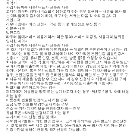
계약서
사업자등록증 사본
/ 
대표자 신분증 사본
고객이 라우터 임대서비스를 이용하고자 하는 경우 요구하는 서류를 회사 또
는 대리점에 제출하여야 하며
, 
요구하는 서류는 다음 각 호와 같습니다
.
개인고객
라우터 임대서비스 신청서
: 
약관 동의 및 개인정보 수집 동의
신분증 사본
법인고객
라우터 임대서비스 이용계약서
: 
약관 동의
/ 
서비스 제공 및 사용자의 범위를 
명시한 계약서
사업자등록증 사본
/ 
대표자 신분증 사본
본 조의 계약 체결과 관련하여 명의도용 등 위법적인 본인인증이 의심되는 경
우
, 
회사는 특정 고객 및 특정 채널에 대하여 추가적인 본인인증
(
범용인증서
, 
신용카드 인증
, 
휴대폰 인증
, 
전화
, 
서면
, 
방문 등
)
을 요청할 수 있습니다
.
회사는 고객이 다음 각 호에 해당하는 계약사항을 변경하고자 하는 경우 별표
1 
구비서류를 제출하여야 합니다
. 
단
, 
고객이 회사의 영업점이 없는 지역에 거주
하거나 온라인 혹은 유선상으로 다음 각 호에 해당하는 계약사항을 신청하는 
경우
, 
본인인증을 전제로 한 온라인신청서의 작성 확인 또는 구두 신청으로 구
비서류 의 제출을 갈음할 수 있습니다
. 
이 경우 신청서 외 제출이 필요한 구비
서류는 회사가 지정하는 방법
(
우편
, FAX 
등
)
으로 제출하여야 합니다
.
단말기를 변경하고자 하는 경우
제
3
자에게 이용권을 양도 또는 승계하고자 하는 경우 
(
제
8
조 
4
항 각 호에 해당
하는 경우
)
이동전화 번호를 변경하고자 하는 경우
요금 납부 정보를 변경하고자 하는 경우
주소 등 기타 계약정보를 변경하고자 하는 경우
유심 혹은 
eSIM
을 변경하고자 하는 경우
부가서비스의 신청
, 
변경 및 해지
제
16
항 제
2
호를 제외한 변경 업무 시
, 
고객이 동의하는 경우 별도의 변경신청
서 및 별표
1
의 구비서류 없이 전화 및 신용카드인증 등 회사가 지정하는 본인
인증수단을 통하여 변경 및 해지신청이 가능합니다
.