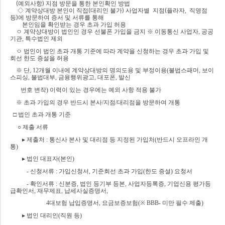
(
예외사항
) 
지점 방문을 통한 본인확인 방법
◇ 
계약상대방 본인이 직접
(
대리인 불가
) 
사업자별  지점
(
플라자
,  
직영점  
등
)
에 방문하여 증서 및 서류를 통해 
본인임을 확인받는 경우 초과 가입 허용
ㅇ
계약상대방이 법인인 경우 선불폰 가입을 금지 
※ 
이동통신 사업자
, 
공공
기관
, 
특수법인 제외
ㅇ
법인이 법인 초과 개통 기준에 따라 계약을 신청하는 경우 초과 가입 및 
회선 한도 증설을 허용
※ 
단
, 12
개월 이내에 계약상대방의 명의도용 및 부정이용
(
불법스패머
, 
보이
스피싱
, 
불법대부
, 
금융행위광고
, 
대포폰
, 
발신  
번호 변작
) 
이력이 있는 경우에는 예외 사항 적용 불가
※ 
초과 가입의 경우 반드시 본사
/
지점
/
대리점을 방문하여 개통
□ 
법인 초과 개통 기준
○ 
제출 서류
▸ 
제출처 
: 
통신사 본사 및 대리점 등 지정된 가입처
(
반드시 오프라인 개
통
)
▸ 
법인 대표자
(
본인
)
- 
신청서류 
: 
가입신청서
, 
기준회선 초과 가입
(
한도 증설
) 
요청서
- 
확인서류 
: 
신분증
, 
법인 등기부 등본
, 
사업자등록증
, 
기업신용 평가등
급확인서
, 
재무제표
, 
납세사실증명서
, 
4
대보험 납입증명서
, 
요금보증보험
(
※ 
BBB- 
미만 필수 제출
)
▸ 
법인 대리인
(
직원 등
)