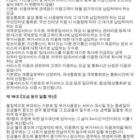
실비 
(
해지 시 반환되지 않음
)
기본료
: 
사용여부에 관계없이 이용고객이 매월 정기적으로 납입하여야 하는 
요금
음성통화료
: 
음성 통화 시 사용량에 따라 그 대가로 납입하여야 하는 요금
무선인터넷 통화료
: 
무선 인터넷 이용 시 사용량에 따라 그 대가로 납입하여야 
하는 요금
국제로밍서비스 수수료
: 
국제로밍서비스 제공 시 발생하는 관리비용 등에 대
한 대가로 국제로밍 이용고객이 회사에 납입하여야 하는 수수료
부가사용료
: 
부가서비스의 이용에 대한 대가로 납입하는 수수료
정보이용료
: 
기간통신사
, 
회사 또는 다른 전기통신 사업자가 제공하는 정보 서
비스의 이용에 대한 대가로 납입하는 수수료
임대서비스 이용료
: 
임대서비스를 이용한 대가로 회사에 지급하는 금액
라우터 임대서비스 이용료
: 
라우터 임대서비스를 이용한 대가로 회사에 지급
하는 금액
서비스의 이용과 관련하여 고객이 이용하는 요금 및 통화시간 산정은 다음과 
같습니다
.
기본료는 개통일로부터 산정하며
, 
국내통화료 및 국제통화료는 통화시간에 의
하여 산정합니다
.
선불서비스의 기본료와 부가서비스 요금 등은 일단위로
, 
음성
/
영상통화료 및 
문자서비스는 사용 시 정산됩니다
.
제 
18
조 
[
요금 등의 일할 계산
]
월정액으로 부과되는 기본료 및 부가사용료는 서비스 개시일 또는 종료일이 
요금월의 중도인 경우 월정액을 그 요금월의 일수로 나눈 금액을 일할로 계산
하여 청구합니다
.
제
1
항의 규정에 의한 일수계산에 있어서는 그 날이 
24
시간 미만이라도 이를 
1
일로 계산합니다
.
요금 월의 중도에 가입계약의 해지
, 
이용휴지 및 부가서비스 이용계약을 해지
한 경우에는 그 사유가 발생한 전날까지의 일수에 따라 일할 계산합니다
.
요금월의 중도에 월정액이 증가하거나 감소하는 경우에는 변경에 따른 월정액