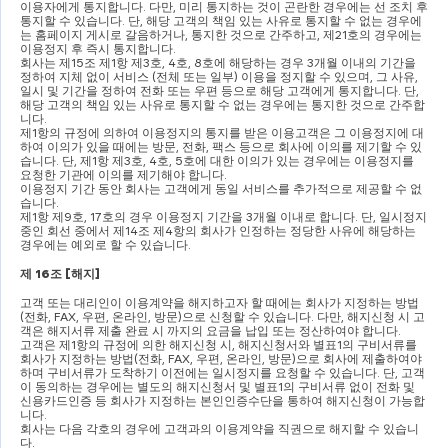
이용자에게 통지합니다
. 
다만
, 
미리 통지하는 것이 곤란한 경우에는 선 조치 후 
통지할 수 있습니다
. 
단
, 
해당 고객의 책임 있는 사유로 통지할 수 없는 경우에
는 홈페이지 게시로 갈음하거나
, 
통지한 것으로 간주하고
, 
제
21
호의 경우에는 
이용정지 후 즉시 통지합니다
.
회사는 제
15
조 제
1
항 제
3
호
, 4
호
, 8
호에 해당하는 경우 
3
개월 이내의 기간을 
정하여 지체 없이 서비스 
(
전체 또는 일부
) 
이용을 정지할 수 있으며
, 
그 사유
, 
일시 및 기간을 정하여 전화 또는 우편 등으로 해당 고객에게 통지합니다
. 
단
, 
해당 고객의 책임 있는 사유로 통지할 수 없는 경우에는 통지한 것으로 간주합
니다
.
제
1
항의 규정에 의하여 이용정지의 통지를 받은 이용고객은 그 이용정지에 대
하여 이의가 있을 때에는 방문
, 
전화
, 
팩스 등으로 회사에 이의를 제기할 수 있
습니다
. 
단
, 
제
1
항 제
3
호
, 4
호
, 5
호에 대한 이의가 있는 경우에는 이용정지를 
요청한 기관에 이의를 제기해야 합니다
.
이용정지 기간 동안 회사는 고객에게 동일 서비스를 추가적으로 제공할 수 없
습니다
.
제
1
항 제
9
호
, 17
호의 경우 이용정지 기간을 
3
개월 이내로 합니다
. 
단
, 
일시정지 
중인 회선 중에서 제
14
조 제
4
항의 회사가 인정하는 정당한 사유에 해당하는 
경우에는 예외로 할 수 있습니다
.
제 
16
조 
[
해지
]
고객 또는 대리인이 이용계약을 해지하고자 할 때에는 회사가 지정하는 방법
(
전화
, FAX, 
우편
, 
온라인
, 
방문
)
으로 신청할 수 있습니다
. 
다만
, 
해지신청 시 고
객은 해지서류 제출 완료 시 까지의 요금을 납입 또는 정산하여야 합니다
.
고객은 제
1
항의 규정에 의한 해지신청 시
, 
해지신청서와 별표
1
의 구비서류를 
회사가 지정하는 방법
(
전화
, FAX, 
우편
, 
온라인
, 
방문
)
으로 회사에 제출하여야 
하며 구비서류가 도착하기 이전에는 일시정지를 요청할 수 있습니다
. 
단
, 
고객
이 동의하는 경우에는 별도의 해지신청서 및 별표
1
의 구비서류 없이 전화 및 
신용카드인증 등 회사가 지정하는 본인인증수단을 통하여 해지신청이 가능합
니다
.
회사는 다음 각호의 경우에 고객과의 이용계약을 직권으로 해지할 수 있습니
다
.