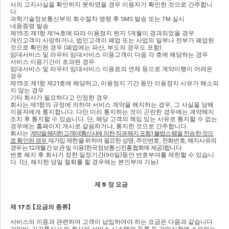
사의 고지사실을 확인하지 못하였을 경우 이용자가 확인한 것으로 간주합니
다
.
과학기술정보통신부의 회수절차 명령 후 
SMS 
발송 또는 
TM 
실시
내용증명 발송
제
15
조 제
1
항 제
14
호에 따라 이용정지 된지 
1
개월이 경과되었을 경우
개인고객이 사망하거나
, 
법인고객이 폐업 또는 사업의 일부나 전부가 폐업된 
것으로 확인된 경우 
(
폐업에는 파산
, 
부도의 경우도 포함
)
임대서비스 및 라우터 임대서비스 이용고객이 다음 각 호에 해당하는 경우
서비스 이용기간이 초과된 경우
임대서비스 및 라우터 임대서비스 이용료의 연체 등으로 계약이행이 어려운 
경우
제
15
조 제
1
항 제
21
호에 해당하고
, 
이용정지 기간 동안 이용정지 사유가 해소되
지 않는 경우
기타 회사가 필요하다고 인정한 경우
회사는 제
1
항의 규정에 의하여 서비스 계약을 해지하는 경우
, 
그 사실을 당해 
이용자에게 통지합니다
. 
다만 미리 통지하는 것이 곤란한 경우에는 계약해지 
조치 후 통지할 수 있습니다
. 
단
, 
해당 고객의 책임 있는 사유로 통지할 수 없는 
경우에는 홈페이지 게시로 갈음하거나
, 
통지한 것으로 간주합니다
.
회사는 
계약을 해지한 고객이
(
통신사에
의한 직권해지 포함
) 
불법스팸을 전송한 것으
로 확인된 경우
재가입 제한을 위하여 필요한 성명
, 
주민번호
, 
전화번호
, 
해지사유의 
경우는 
12
개월간 보관 및 이용
(
한국정보통신진흥협회에 제공
)
합니다
.
번호 해지 후 회사가 정한 일정기간
(90
일
)
동안 번호부여를 제한할 수 있습니
다
. (
단
, 
해지한 당일 철회를 할 경우에는 본인부여 가능
)
제 
5 
장 요금
제 
17
조 
[
요금의 종류
]
서비스의 이용과 관련하여 고객이 납입하여야 하는 요금은 다음과 같습니다
.
가입비
: 
기간통신사 및 회사의 서비스 시스템의 등록 등 가입신청에 소요되는 