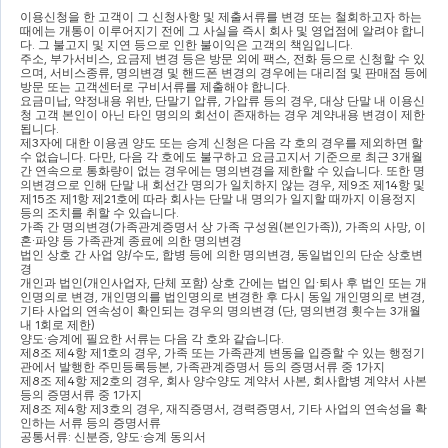
이용신청을 한 고객이 그 신청사항 및 제출서류를 변경 또는 철회하고자 하는 
때에는 개통이 이루어지기 전에 그 사실을 즉시 회사 및 영업점에 알려야 합니
다
. 
그 불고지 및 지연 등으로 인한 불이익은 고객의 책임입니다
.
주소
, 
부가서비스
, 
요금제 변경 등은 방문 외에 팩스
, 
전화 등으로 신청할 수 있
으며
, 
서비스종류
, 
명의변경 및 핸드폰 변경의 경우에는 대리점 및 판매점 등에 
방문 또는 고객센터로 구비서류를 제출해야 합니다
.
요금미납
, 
약정내용 위반
, 
단말기 압류
, 
가압류 등의 경우
, 
대상 단말 내 이용신
청 고객 본인이 아닌 타인 명의의 회선이 존재하는 경우 계약내용 변경이 제한
됩니다
.
제
3
자에 대한 이용권 양도 또는 승계 신청은 다음 각 호의 경우를 제외하면 할 
수 없습니다
. 
다만
, 
다음 각 호에도 불구하고 요금고지서 기준으로 최근 
3
개월
간 연속으로 통화량이 없는 경우에는 명의변경을 제한할 수 있습니다
. 
또한 명
의변경으로 인해 단말 내 회선간 명의가 일치하지 않는 경우
, 
제
9
조 제
14
항 및 
제
15
조 제
1
항 제
21
호에 따라 회사는 단말 내 명의가 일지할 때까지 이용정지 
등의 조치를 취할 수 있습니다
.
가족 간 명의변경
(
가족관계증명서 상 가족 구성원
(
본인가족
)), 
가족의 사망
, 
이
혼
∙
파양 등 가족관계 종료에 의한 명의변경
법인 상호 간 사업 양
/
수도
, 
합병 등에 의한 명의변경
, 
동일법인의 단순 상호변
경
개인과 법인
(
개인사업자
, 
단체 포함
) 
상호 간에는 법인 입
∙
퇴사 후 법인 또는 개
인명의로 변경
, 
개인명의를 법인명의로 변경한 후 다시 동일 개인명의로 변경
, 
기타 사업의 연속성이 확인되는 경우의 명의변경 
(
단
, 
명의변경 횟수는 
3
개월 
내 
1
회로 제한
)
양도
·
승계에 필요한 서류는 다음 각 호와 같습니다
.
제
8
조 제
4
항 제
1
호의 경우
, 
가족 또는 가족관계 변동을 입증할 수 있는 행정기
관에서 발행한 주민등록등본
, 
가족관계증명서 등의 증명서류 중 
1
가지
제
8
조 제
4
항 제
2
호의 경우
, 
회사 양수양도 계약서 사본
, 
회사합병 계약서 사본 
등의 증명서류 중 
1
가지
제
8
조 제
4
항 제
3
호의 경우
, 
재직증명서
, 
경력증명서
, 
기타 사업의 연속성을 확
인하는 서류 등의 증명서류
공통서류
: 
신분증
, 
양도
·
승계 동의서