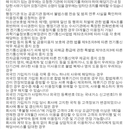
해
이의가 있는 경우에는 요청한 기관에 이의제기를 하여야 하며 해당기간 내 정
당한
사유가 있어 요청기관의 소명이 있을 경우에는 망차단 조치를 해제할 수 있습니
다
.)
행정기관 또는 공공기관 등에서 불법스팸 전송 및 범죄 연루 사실을 확인하여 
이용정지를 요청하는 경우
청소년보호법 제
19
조 제
1
항
, 
성매매 알선 등 행위의 처벌에 관한 법률 제
4
조를 
위반하여 수사권한이 있는 행정기관 또는 수사기관에서 특정한 전화번호에 대
한 전기통신서비스의 이용정지를 요청한 경우 
(3
개월간 이용정지 가능
)
과학기술정보통신부장관이 전기통신사업법 제
32
조의
3
에 따라 다음 각 호에 
해당하는 요청이 있는 경우
대부업 등의 등록 및 금융이용자 보호에 관한 법률 제
9
조의
6
에 따른 전기통신
역무 제공의 중지 요청
전기통신금융사기 피해 방지 및 피해금 환급에 관한 특별법 제
13
조의
3
에 따른 
전기통신역무 제공의 중지 요청
전자금융거래법 제
6
조의
2
에 따른 전기통신역무 제공의 중지 요청
타인의 명의
, 
예금계좌 및 신용카드 등을 도용하거나
, 
도용 등이 우려되는 경우
단기간에 과다한 사용 또는 미사용으로 불법 복제나 명의 도용 등이 우려되는 
경우
외국인 가입자가 다음 각목 중 어느 하나의 사유에 해당하는 경우
외국인 명의로 가입된 회선으로 합법 체류기간이 만료된 경우 
(
단
, 
합법체류기
간이 연장되었음을 증빙할 수 있는 서류 제출시 제외하며
, 
체류기간 연장 심사 
중인 경우 접수증 제출 시 이용정지를 유예할 수 있으며
, 
사유를 해소하지 못하
는 경우 해지할 수 있습니다
)
외국인 가입자가 사망하거나 외국인 등록번호 
(
또는 국내거소 신고번호
)
가 유
효하지 않은 경우
외국인 가입자가 가입 당시 회사에 고지한 국적 등 고객정보가 변경되었으나 
회사에 통보 및 갱신하지 않은 경우
회사의 
“
후불형 서비스
”
에 가입한 고객이 
2
회 이상 요금
(7
만원 이상은 
1
회
)
을 
연체한 경우 
3
개월간 서비스 이용을 중단할 수 있으며 고객의 의무이행 및 이
용요금 납부약속 등에 의해 이용정지 기준 및 기간은 연장 가능합니다
.
회사와 계약 또는 동의 없이 회선을 상업적으로 이용하거나 제
3
자에게 임의로 
해당서비스를 임대한 경우