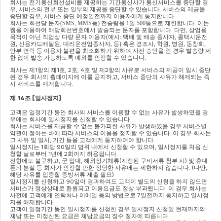
회사는 전기통신회선설비를 제공하는 기간통신사가 통신서비스를 중단할 경
우
, 
서비스의 전부 또는 일부의 제공을 중단할 수 있습니다
. 
서비스의 제공을 
중단할 경우
, 
서비스 중단 예정일전까지 이용자에게 통지합니다
.
회사는 회선당 문자
(SMS, MMS
등
) 
전송량을 
1
일 
500
통으로 제한합니다
. 
이는 
웹을 이용하여 해당회선번호에서 발송되는 문자를 포함합니다
. 
다만
, 
상업용 
목적이 아닌 직업상 다량 문자 이용자
(
예시
: 
택배 및 배송 종사자
, 
콜택시운전
원
, 
신용카드배달원
, 
대리운전업종사자
, 
등
) 
혹은 경조사
, 
학원
, 
병원
, 
동창회
, 
안부 연락 등 이용자 불편을 최소화하기 위하여 사전 승인을 얻 경우 발송량 제
한 없이 발송 가능하도록 예외를 인정할 수 있습니다
.
회사는 제
1
항의 제
1
호
, 2
호
, 4
호 및 제
2
항의 사유로 서비스의 제공이 일시 중단
된 경우 회사의 홈페이지에 이를 공지하고
, 
서비스 중단의 사유가 해제되는 즉
시 서비스를 재개합니다
.
제 
14
조 
[
일시정지
]
고객은 일정기간 동안 회사의 서비스를 이용할 수 없는 사유가 발생하였을 경
우에는 회사에 일시정지를 신청할 수 있습니다
.
회사는 서비스를 제공할 수 없는 불가피한 사유가 발생하였을 경우 서비스별 
약관이 정하는 바에 따라 서비스의 이용을 정지할 수 있습니다
. 
이 경우 회사는 
그 사유 및 일시
, 
기간 등을 고객에게 통지하여야 합니다
.
일시정지는 
1
회당 
90
일의 범위 내에서 신청할 수 있으며
, 
일시정지를 처음 신
청할 날로부터 
1
년에 
2
회까지 허용됩니다
.
전항에도 불구하고
, 
군 입대
, 
해외장기체류
(
지정된 구비서류 첨부 시
) 
및 휴대
폰의 분실 등 회사가 인정할 만한 정당한 사유에는 제한하지 않습니다
. (
다만
, 
해당 사유를 입증할 증빙서류 제출 필요
)
일시정지를 신청하고 
90
일이 경과하여도 고객이 별도의 신청을 하지 않으면 
서비스가 정상상태로 환원되고 이용요금도 정상 부과됩니다
. 
이 경우 회사는 
사전에 고객에게 연락처나 이메일 등의 방법으로 
7
일전까지 통지하고 일시정
지를 해제합니다
.
고객이 일정기간 동안 일시정지를 신청한 경우 일시정지 신청일 현재까지의 
체납 또는 미정산된 요금은 체납요금의 징수 절차에 따릅니다
.