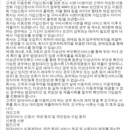
고객은 이동전화 가입신청서를 정본 또는 사본 
(
사본이란 고객이 작성한 이동
전화 가입신청서의 이미지가 첨부된 
MMS 
또는 
E-Mail 
보안문서 또는 이동전
화 가입신청서 이미지의 출력본
, 
어플 형태 등을 의미
)
의 형태로 제공 받으며
, 
회사는 서비스 가입신청서 및 구비서류의 사본
(
이동전화 가입신청서 이미지 
또는 가입신청서 이미지의 출력본 등
)
을 보관합니다
.
회사는 이동전화 가입신청서 및 구비서류의 사본을 해당 서비스 해지 이후 
6
개월까지 보관합니다
. (
단
, 
요금정산이 미완료된 경우 등 제
4
조 제
3
항에 해당
하는 경우에는 그 기간이 도래하거나 조건이 성취되는 때까지 필요한 범위 내
에서 가입정보를 보관할 수 있습니다
.)
회사는 고객을 모집하기 위하여 대리점
, 
판매점 등과 업무위탁계약을 체결하
여 운영할 수 있으며
, 
회사가 업무위탁계약을 체결한 대리점
, 
판매점등을 통해 
회사의 서비스를 청약할 수 있습니다
.
제
1
항 제
4
호
, 5
호
, 6
호의 경우 미성년자 부모확인서비스를 통해 부모
-
자녀 관
계 확인 될 경우 법정대리인 입증 서류제출을 제외합니다
.
미성년자부모확인 서비스를 통해 주민등록 등본상 미성년자의 부모로 확인이 
가능한 경우에는 법정대리인 입증서류 
(
가족관계증명서 등
) 
제출이 생략되나
, 
미성년자와 부모가 같은 세대가 아닌 경우 또는 미성년자와 부모가 같은 세대
에 살고 있지만 부모가 세대주가 아닌 경우 
(
조부모 또는 삼촌 등이 세대주인 
경우
) 
등 전산상 조회가 되지 아니하는 경우에는 미성년자 부모확인서비스
(
행
정자치부 주민등록 전산정보
)
로 확인할 수 없습니다
.
회사는 고객과 이용계약을 체결함에 있어 실제 이용자와 서비스 이용계약을 
체결하여야 하고
, 
미성년자 등 실제 이용자가 서비스 이용계약을 체결할 수 없
는 경우에는 법정대리인 및 위임장 등 제출서류를 철저히 확인하여 가입절차
를 진행해야 합니다
.
고객이 임대서비스를 이용하고자 하는 경우 회사와 계약 체결 후 요구하는 서
류를 회사 또는 대리점에 제출하여야 하며
, 
요구하는 서류는 다음 각 호와 같습
니다
.
개인고객
임대서비스 신청서
: 
약관 동의 및 개인정보 수집 동의
신분증 사본
법인고객
임대서비스 이용계약서
: 
약관 동의
/ 
서비스 제공 및 사용자의 범위를 명시한 