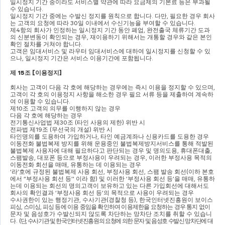
일시정지 기간 중이라도 서비스별 약관에 따라 요금제의 기본료 등은 부과될 
수 있습니다
.
일시정지 기간 중에는 수발신 정지를 원칙으로 합니다
. 
다만
, 
필요한 경우 회사
는 고객의 요청에 따라 
30
일 이내에서 수신기능을 부여할 수 있습니다
.
제
4
항의 회사가 인정하는 일시정지 기간 동안 폐업
, 
완전출국 체류기간 도과
의 신분변동이 확인되는 경우
, 
재이용하기 위해서는 개통할 경우와 같은 본인
확인 절차를 거쳐야 합니다
.
고객은 임대서비스 및 라우터 임대서비스에 대하여 일시정지를 신청할 수 있
으나
, 
일시정지 기간은 서비스 이용기간에 포함됩니다
.
제 
15
조 
[
이용정지
]
회사는 고객이 다음 각 호에 해당하는 경우에는 즉시 이용을 정지할 수 있으며
, 
고객이 각 호의 이용정지 사항을 해소한 경우 필요 서류 등을 제출하여 계속하
여 이용할 수 있습니다
.
제
10
조 고객의 의무를 이행하지 않는 경우
다음 각 호에 해당하는 경우
전기통신사업법 제
30
조 
(
타인 사용의 제한
) 
위반 시
전파법 제
19
조 
(
무선국의 개설
) 
위반 시
타인명의를 도용하여 가입하거나
, 
타인 예금계좌나 신용카드를 도용한 경우
이동전화 불법복제 방지를 위해 운용중인 불법복제방지서비스를 통해 적발된 
불법복제 사용자에 대해 필요하다고 판단되는 경우 및 명의도용
, 
휴대폰대출
, 
스팸발송
, 
대포폰 등으로 부정사용이 우려되는 경우
, 
이러한 부정사용 목적의 
이동전화 회선을 매매
, 
유통하는 데 이용되는 경우
‘
라
’
호에 규정된 불법복제 사용 회선
, 
부정사용 회선
, 
스팸 발송 회선
(
이하 본호
에서 
“
부정사용 회선 등
'' 
이라 함
) 
및 이러한 
‘
부정사용 회선 등
’
을 매매
, 
유통하
는데 이용되는 회선의 명의고객이 보유하고 있는 다른 가입회선에 대해서도 
회사의 확인결과 
‘
부정사용 회선 등
’
의 목적으로 사용이 우려되는 경우
수사권한이 있는 행정기관
, 
수사기관
(
경찰청 등
), 
한국인터넷진흥원이 보이스
피싱
, 
스미싱
, 
피싱 등에 이용 중임을 확인하여 이용제한을 요청하는 경우 통지 없이
문자 및 음성호가 수발신되지 않도록 차단하는 망차단 조치를 취할 수 있습니
다
. 
(
단
, 
수사기관 및 한국인터넷진흥원의 요청에 의한 문자 및 음성호 수발신 망차단에 
대