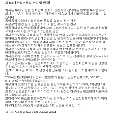
제 
6
조 
[
전화번호의 부여 및 변경
]
회사는 부여 가능한 전화번호 중에서 신청자가 선택하는 번호를 부여합니다
.
회사는 다음 각 호에 해당하는 경우에는 이용고객의 전화번호를 변경할 수 있
습니다
.
공익목적 수행상 전화번호의 통일을 필요로 하는 경우
수용구역 변경 등 기간통신사의 기술상 부득이한 경우
방통위의 
010 
번호통합정책에 따라
, 01X
번호로 
3G 
가입한 경우 
2013
년 
10
월
~12
월 사이 사전 부여된 
010
번호로 변경
회사는 제
2
항의 규정에 의한 전화번호의 변경 시에는 변경예정일 
30
일전까지 
전화번호의 변경사유
, 
변경예정번호 및 변경예정일을 해당 이용고객에게 통보
하여야 합니다
. 
다만
, 
이용고객의 책임 있는 사유로 인하여 통보할 수 없을 때
에는 회사의 홈페이지에 게시함으로써 통보한 것으로 봅니다
.
회사는 제
2
항의 규정에 의해 이용고객의 번호변경 시 번호변경안내 서비스를 
변경된 날로부터 그 다음달 말일까지 무료로 제공합니다
.
회사는 이용고객이 번호를 변경하거나 타사로 가입 전환하는 경우 당사자에게 
번호변경 안내서비스를 안내하여야 합니다
.
신규 가입자는 다른 이동전화회사에서 사용하던 이동전화번호 이동을 신청할 
수 있으며
, 
회사는 가입자가 신청한 이동전
번호가 부여될 수 있도록 신청서를 접수한 즉시 필요한 조치를 취하여야 합니
다
.
2004
년 
1
월 
1
일부터 사업자식별번호가 붙은 이동전화번호
(011, 017, 016, 
018, 019)
는 부여하지 않습니다
.
이용자의 요청에 의한 번호변경은 본인여부를 확인하여야 하며
, 1
회선당 
3
개
월 
2
회 이내로 제한합니다
. 
다만
, 
단말기 분실로 확인된 경우 또는 스토킹 등으
로 인해 번호변경이 불가피하다고 회사가 인정한 경우에는 번호변경 제한회수
에 포함하지 않습니다
.
고객이 
010 
번호로 전환하고자 하는 경우에는 
010 
번호전환계획에 따라 배정
되어 있는 
010 
번호를 우선 부여합니다
.
라우터 임대서비스의 식별번호는 
012 
번호를 사용합니다
.
제 
7
조 
[
이용신청에 대한 승낙의 제한
]