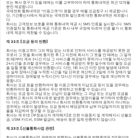
또는 복사 청구가 있을 때에는 이를 교부하여야 하며 통화내역은 최근 
12
개월 
분만 제공합니다
.
국제전화 통화내역은 
“
이용고객
”
이 원할 경우 매월 요금청구 시 제공합니다
. 
단
, 
기간통신사에서 제공되는 국제전화 발신호에 대한 통화내역은 제외됩니
다
.
회사는 고객정보 보호를 위해 통화내역 제공 시 
SMS 
인증을 실시합니다
. SMS 
인증절차 및 통화내역 제공 기준은 회사 내부 규정에 따르며 인증 불가 시 통화
내역 제공이 제한될 수 있습니다
.
제 
22
조 
[
요금 등의 반환
]
회사는 이용고객이 그의 책임 없는 사유로 인하여 서비스를 제공받지 못한 경
우로서 그 뜻을 회사에 통지한 후 
(
그 이전에 회사가 그 뜻을 안 때에는 그 알게 
된 때
)
부터 계속 
3
시간 이상 그 서비스를 제공받지 못하거나 
1
개월 누적시간이 
24
시간을 초과할 경우에는 그 서비스를 제공받지 못한 일수에 따라 월정 요금
을 일할 분할 계산하여 반환합니다
. 
다만
, 1
회 
3
시간 미만 장애 발생에 대하여
는 실제 장애시간을 누적한 시간을 
1
일 단위로 계산하고 
2
일에 거쳐 장애가 발
생하더라도 장애발생 누적시간이 
12
시간 미만일 경우에는 
1
일로 계산하여 적
용합니다
.
회사는 요금 등을 반환하여야 할 이용고객에게 미납요금 등이 있을 경우에는 
반환하여야 할 요금 등에서 우선 변제하고 반환할 수 있습니다
.
회사는 요금 등의 과납 또는 오납이 있을 때에는 그 과납 또는 오납된 요금을 
반환하고 회사의 귀책사유로 발생한 경우에는 법정이율을 부가하여 반환합니
다
. 
다만
, 
이용고객이 동의하거나 회사의 반환통지에 대하여 응하지 아니하는 
경우에는 새로이 발생하는 요금 등에서 해당금액과 납부 마감일까지의 법정이
율을 차감하여 청구할 수 있습니다
.
회사는 제 
61
조 
[
부정송신자 계약해지
]
로 인한 이용중지 및 계약해지시 선불요
금
, USIM 
카드비
, ESIM 
발급비
, 
배송비 등은 일체 반환하지 않습니다
.
제 
23
조 
[
선불통화사업 관련
]
회사가 선불통화사업 관련하여 발행하는 선불통화권 발행총액은 
5
억원이며
, 