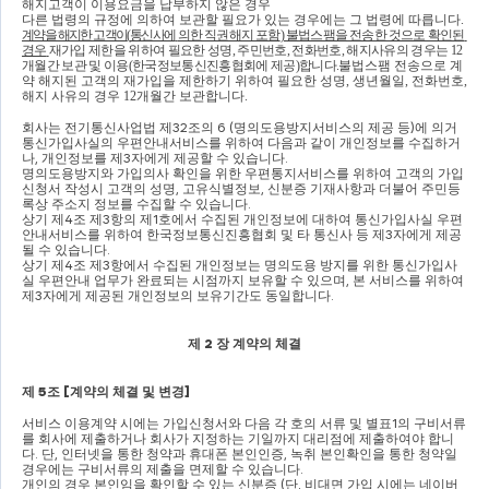
해지고객이 이용요금을 납부하지 않은 경우
다른 법령의 규정에 의하여 보관할 필요가 있는 경우에는 그 법령에 따릅니다
.
계약을 해지한 고객이
(
통신사에
의한 직권해지 포함
) 
불법스팸을 전송한 것으로 확인된 
경우
재가입 제한을 위하여 필요한 성명
, 
주민번호
, 
전화번호
, 
해지사유의 경우는 
12
개월간 보관 및 이용
(
한국정보통신진흥협회에 제공
)
합니다
.
불법스팸 전송으로 계
약 해지된 고객의 재가입을 제한하기 위하여 필요한 성명
, 
생년월일
, 
전화번호
, 
해지 사유의 경우 
12
개월간 보관합니다
.
회사는 전기통신사업법 제
32
조의 
6 (
명의도용방지서비스의 제공 등
)
에 의거 
통신가입사실의 우편안내서비스를 위하여 다음과 같이 개인정보를 수집하거
나
, 
개인정보를 제
3
자에게 제공할 수 있습니다
.
명의도용방지와 가입의사 확인을 위한 우편통지서비스를 위하여 고객의 가입
신청서 작성시 고객의 성명
, 
고유식별정보
, 
신분증 기재사항과 더불어 주민등
록상 주소지 정보를 수집할 수 있습니다
.
상기 제
4
조 제
3
항의 제
1
호에서 수집된 개인정보에 대하여 통신가입사실 우편
안내서비스를 위하여 한국정보통신진흥협회 및 타 통신사 등 제
3
자에게 제공
될 수 있습니다
.
상기 제
4
조 제
3
항에서 수집된 개인정보는 명의도용 방지를 위한 통신가입사
실 우편안내 업무가 완료되는 시점까지 보유할 수 있으며
, 
본 서비스를 위하여 
제
3
자에게 제공된 개인정보의 보유기간도 동일합니다
.
제 
2 
장 계약의 체결
제 
5
조 
[
계약의 체결 및 변경
]
서비스 이용계약 시에는 가입신청서와 다음 각 호의 서류 및 별표
1
의 구비서류
를 회사에 제출하거나 회사가 지정하는 기일까지 대리점에 제출하여야 합니
다
. 
단
, 
인터넷을 통한 청약과 휴대폰 본인인증
, 
녹취 본인확인을 통한 청약일 
경우에는 구비서류의 제출을 면제할 수 있습니다
.
개인의 경우 본인임을 확인할 수 있는 신분증 
(
단
, 
비대면 가입 시에는 네이버 