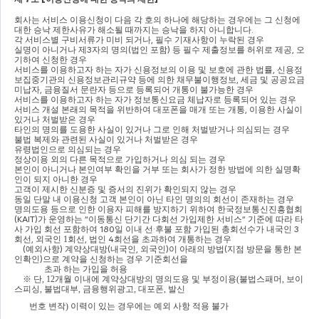
회사는 서비스 이용신청이 다음 각 호의 하나에 해당하는 경우에는 그 신청에 
대한 승낙 제한사유가 해소될 때까지는 승낙을 하지 아니합니다
.
각 서비스별 구비서류가 미비 되거나
, 
필수 기재사항이 누락된 경우
실명이 아니거나 제
3
자의 명의
(
법인 포함
) 
등 필수 제출정보를 허위로 제공
, 
오
기하여 신청한 경우
서비스를 이용하고자 하는 자가 신용정보의 이용 및 보호에 관한 법률
, 
신용정
보집중기관의 신용정보관리규약 등에 의한 채무불이행정보
, 
세금 및 공공요금 
미납자
, 
금융질서 문란자 등으로 등록되어 개통이 불가능한 경우
서비스를 이용하고자 하는 자가 정보통신요금 체납자로 등록되어 있는 경우
서비스 개설 본래의 목적을 위반하여 대포폰을 매개 또는 개통
, 
이용한 사실이 
있거나 처벌받은 경우
타인의 명의를 도용한 사실이 있거나 그로 인해 처벌받거나 의심되는 경우
불법 복제와 관련된 사실이 있거나 처벌받은 경우
유령법인으로 의심되는 경우
정상이용 외의 다른 목적으로 가입하거나 의심 되는 경우
본인이 아니거나 본인여부 확인을 거부 또는 회사가 정한 방법에 의한 실명확
인이 되지 아니한 경우
고객이 제시한 신분증 및 증서의 진위가 확인되지 않는 경우
동일 단말 내 이용신청 고객 본인이 아닌 타인 명의의 회선이 존재하는 경우
명의도용 등으로 인한 이용자 피해를 방지하기 위하여 한국정보통신진흥협회
(KAIT)
가 운영하는 
“
이동통신 단기간 다회선 가입제한 서비스
” 
기준에 따라 타
사 가입 회선 포함하여 
180
일 이내 선
·
후불 포함 가입된 총회선수가 내국인 
3
회선
, 
외국인 1
회선
, 
법인 
4
회선을 초과하여 개통하는 경우
(
예외사항
) 
계약상대방
(
내국인
, 
외국인
)
이 아래의 방법
(
지점 방문을 통한 본
인확인
)
으로 계약을 신청하는 경우 기준회선을 
초과 하는 가입을 허용
※ 
단
, 12
개월 이내에 계약상대방의 명의도용 및 부정이용
(
불법스패머
, 
보이
스피싱
, 
불법대부
, 
금융행위광고
, 
대포폰
, 
발신  
번호 변작
) 
이력이 있는 경우에는 예외 사항 적용 불가