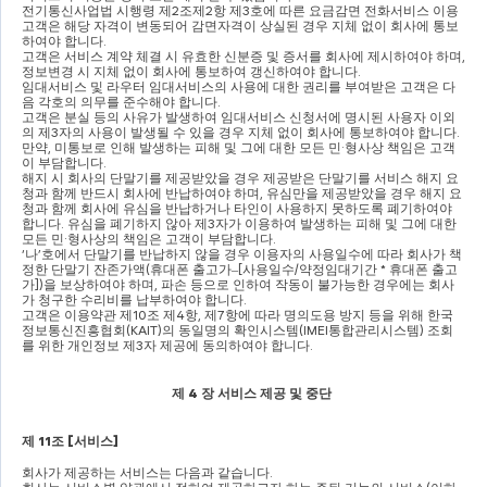
전기통신사업법 시행령 제
2
조제
2
항 제
3
호에 따른 요금감면 전화서비스 이용
고객은 해당 자격이 변동되어 감면자격이 상실된 경우 지체 없이 회사에 통보
하여야 합니다
.
고객은 서비스 계약 체결 시 유효한 신분증 및 증서를 회사에 제시하여야 하며
, 
정보변경 시 지체 없이 회사에 통보하여 갱신하여야 합니다
.
임대서비스 및 라우터 임대서비스의 사용에 대한 권리를 부여받은 고객은 다
음 각호의 의무를 준수해야 합니다
.
고객은 분실 등의 사유가 발생하여 임대서비스 신청서에 명시된 사용자 이외
의 제
3
자의 사용이 발생될 수 있을 경우 지체 없이 회사에 통보하여야 합니다
. 
만약
, 
미통보로 인해 발생하는 피해 및 그에 대한 모든 민
·
형사상 책임은 고객
이 부담합니다
.
해지 시 회사의 단말기를 제공받았을 경우 제공받은 단말기를 서비스 해지 요
청과 함께 반드시 회사에 반납하여야 하며
, 
유심만을 제공받았을 경우 해지 요
청과 함께 회사에 유심을 반납하거나 타인이 사용하지 못하도록 폐기하여야 
합니다
. 
유심을 폐기하지 않아 제
3
자가 이용하여 발생하는 피해 및 그에 대한 
모든 민
·
형사상의 책임은 고객이 부담합니다
.
‘
나
’
호에서 단말기를 반납하지 않을 경우 이용자의 사용일수에 따라 회사가 책
정한 단말기 잔존가액
(
휴대폰 출고가
–
[
사용일수
/
약정임대기간 
* 
휴대폰 출고
가
])
을 보상하여야 하며
, 
파손 등으로 인하여 작동이 불가능한 경우에는 회사
가 청구한 수리비를 납부하여야 합니다
.
고객은 이용약관 제
10
조 제
4
항
, 
제
7
항에 따라 명의도용 방지 등을 위해 한국
정보통신진흥협회
(KAIT)
의 동일명의 확인시스템
(IMEI
통합관리시스템
) 
조회
를 위한 개인정보 제
3
자 제공에 동의하여야 합니다
.
제 
4 
장 서비스 제공 및 중단
제 
11
조 
[
서비스
]
회사가 제공하는 서비스는 다음과 같습니다
.