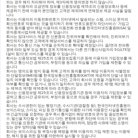
되는 경우 해지 처리해야 하며
, 
제
3
자에게 명의변경 하지 않습니다
.
회사는 이용자의 요금연체 정보를 신용정보법 제
15
조의 신용정보회사 등에 
제공하기 전에 이용자 본인
(
법인 고객은 제외
)
에게 연체정보 제공 사실을 알립
니다
.
회사는 이용자의 이동전화번호가 인터넷에서 발송되는 스팸
, 
스미싱 문자의 
회신번호로 악용되는 것을 방지하기 위해 
‘
번호도용문자 차단서비스
’ 
가입고
객의 동의를 받아 해당 이용자의 이동전화 번호를 한국인터넷진흥원
(KISA) 
및 
문자중계사업자에 제공할 수 있습니다
.
회사는 임대서비스 제공 전 신분증의 진위여부를 확인해야 하며
, 
진위여부가 
확인되지 않으면 고객에게 해당서비스를 제공하지 않습니다
.
회사는 
5G 
통신 가능 지역을 순차적으로 확대할 예정입니다
. 
읍
/
면과 전파환
경에 따라 일부 도심 행정 경계 지역에서는 다른 전기통신사업자의 
5G/LTE
망
(
설비 등
)
으로 서비스를 제공할 수 있습니다
.
회사는 신용정보법 제
25
조의 신용정보집중기관 등에 이용자의 가입정보를 제
공하고 통신사간 공유되어
, 
부정이용 등으로 의심될 경우 가입을 제한할 수 있
습니다
.
회사는 명의도용 방지 등을 위해 고객의 동의를 받아 해당 이용자의 식별정보
와 단말정보
(IMEI
등
)
를 한국정보통신진흥협회
(KAIT)
에 제공하여 단말 내 명의 
일치 여부를 확인할 수 있습니다
. 
다만
, 
고객이 회사의 요청을 거절하여 일치 
여부를 확인할 수 없거나
, 
명의가 일치하지 않는 경우 제
15
조 제
1
항 제
21
호 또
는 제
16
조 제
1
항 제
16
호에 따라 조치합니다
.
회사는 신용정보법 제
25
조의 신용정보집중기관 등에 이용자의 가입정보를 제
공하고 통신사간 공유되어
, 
부정이용 등으로 의심될 경우 가입을 제한할 수 있
습니다
.
회사는 수사권한이 있는 행정기관
, 
수사기관
(
경찰청 등
), 
한국인터넷진흥원이 
보이스피싱
, 
스미싱
, 
피싱 등 전기통신을 이용한 사기에 이용중인 사실을 확인하
여 긴급차단을
요청하는 경우 즉시 통지없이 해당 번호의 문자 및 음성전화의 
수
, 
발신을 차단할 수 있습니다
. 
다만
, 
본항에 따른 차단에 이의가 있는 경우에
는 차단을 요청한 기관에 이의제기를 
하여야 하며
, 
정당한 사유에 대한 소명이 
있는 경우 망차단을 해제할 수 있습니다
.
회사는 보이스피싱 등 부정사용 예방을 위해 이용자의 가입 제한 또는 이용제
한
, 
해지 등을 위한 절차를 마련하여 실시할 수 있습니다
.