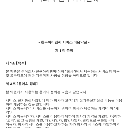
- 
친구아이앤씨 서비스 이용약관 
-
제 
1 
장 총칙
제 
1
조 
[
목적
]
본 약관은 주식회사 친구아이앤씨
(
이하 
“
회사
”)
에서 제공하는 서비스의 이용 
및 요금제도에 관한 기본적인 사항을 정함을 목적으로 합니다
.
제 
2
조 
[
용어의 정의
]
본 약관에서 사용하는 용어의 정의는 다음과 같습니다
.
서비스
: 
전기통신사업법에 따라 회사가 고객에게 전기통신회선설비 등을 이용
하여 제공하는 것을 말합니다
.
서비스 이용계약
: 
서비스를 사용하기 위하여 회사와 체결하는 계약
(
이하 
“
계
약
”)
서비스 이용계약자
: 
서비스를 이용하기 위하여 회사와 계약을 체결한 자
(
이하 
“
고객
”)
로 그 유형은 개인
, 
개인사업자
, 
법인사업자
, 
관청으로 구분합니다
.
이용자
: 
회사의 서비스를 이용하고자 하는 자와 회사의 서비스에 가입하여 이