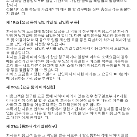
의 차액을 변경일로부터 일할 계산하여 가감한 금액을 해당월의 월정액으로 
합니다
.
선불서비스를 중도에 가입계약의 해지를 할 경우에는 잔여 충전금액은 환불하
지 않습니다
.
제 
19
조 
[
요금 등의 납입기일 및 납입청구 등
]
회사는 당해 요금월에 발생된 요금을 그 익월에 청구하며 이용고객은 회사와 
약정한 납기일에 요금을 납입해야 합니다
. 
다만
, 
월액요금을 제외한 요금의 경
우 및 이용계약 해지 등으로 일할 계산된 요금 등은 즉납하게 하거나 회사가 별
도로 납입 기일을 지정할 수 있습니다
.
회사는 요금 등의 납입청구서를 납입기일 
5
일전까지 이용고객에게 도달하도
록 발송합니다
.
회사는 요금에 따라 익월에 합산 청구하거나 일정액 이하의 소액요금의 경우
에는 일정기간 누적하여 청구할 수 있으며 동일한 서비스를 복수로 이용하는 
고객 또는 서로 다른 이용고객 및 서비스에 대하여 이용고객의 동의를 받아 요
금 등을 통합청구 할 수 있습니다
.
서비스 요금을 지정한 기일까지 납입하지 아니한 때에는 그 요금의 
100
분의
2
에 상당하는 가산금을 부과합니다
.
제 
20
조 
[
요금 등의 이의신청
]
이용고객은 청구된 요금 등에 대하여 이의가 있는 경우 청구일로부터 
6
개월 
이내에 이의 신청을 할 수 있으며
, 
회사는 이의신청 접수 후 타당성 여부를 조
사하고 그 결과를 이용고객 또는 그 대리인에게 통지합니다
.
부득이한 사유로 인하여 제
1
항에서 정한 기간 내에 이의신청 결과를 통지할 수 
없는 경우에는 그 사유 및 재지정된 처리기한을 명시하여 이를 이용고객 또는 
그 대리인에게 통지합니다
.
제 
21
조 
[
통화내역의 열람청구
]
회사는 이용고객 또는 그 위임을 받은 자로부터 발신통화내역에 대하여 열람 