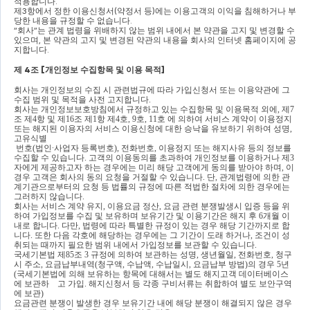
적용합니다
.
제
3
항에서 정한 이용신청서
(
약정서 등
)
에는 이용고객의 이익을 침해하거나 부
당한 내용을 규정할 수 없습니다
.
“
회사
”
는 관계 법령을 위배하지 않는 범위 내에서 본 약관을 고지 및 변경할 수 
있으며
, 
본 약관의 고지 및 변경된 약관의 내용을 회사의 인터넷 홈페이지에 공
지합니다
.
제 
4
조 
[
개인정보 수집항목 및 이용 목적
]
회사는 개인정보의 수집 시 관련법규에 따라 가입신청서 또는 이용약관에 그 
수집 범위 및 목적을 사전 고지합니다
.
회사는 개인정보보호방침에서 규정하고 있는 수집항목 및 이용목적 외에
, 
제
7
조 제
4
항 및 제
16
조 제
1
항 제
4
호
, 9
호
, 11
호 에 의하여 서비스 계약이 이용정지 
또는 해지된 이용자의 서비스 이용신청에 대한 승낙을 유보하기 위하여 성명
, 
고유식별
번호
(
법인
∙
사업자 등록번호
), 
전화번호
, 
이용정지 또는 해지사유 등의 정보를 
수집할 수 있습니다
. 
고객의 이용동의를 초과하여 개인정보를 이용하거나 제
3
자에게 제공하고자 하는 경우에는 미리 해당 고객에게 동의를 받아야 하며
, 
이 
경우 고객은 회사의 동의 요청을 거절할 수 있습니다
. 
단
, 
관계법령에 의한 관
계기관으로부터의 요청 등 법률의 규정에 따른 적법한 절차에 의한 경우에는 
그러하지 않습니다
.
회사는 서비스 계약 유지
, 
이용요금 정산
, 
요금 관련 분쟁발생시 입증 등을 위
하여 가입정보를 수집 및 보유하며 보유기간 및 이용기간은 해지 후 
6
개월 이
내로 합니다
. 
다만
, 
법령에 따라 특별한 규정이 있는 경우 해당 기간까지로 합
니다
. 
또한 다음 각호에 해당하는 경우에는 그 기간이 도래 하거나
, 
조건이 성
취되는 때까지 필요한 범위 내에서 가입정보를 보관할 수 있습니다
.
국세기본법 제
85
조 
3 
규정에 의하여 보관하는 성명
, 
생년월일
, 
전화번호
, 
청구 
시 주소
, 
요금납부내역
(
청구액
, 
수납액
, 
수납일시
, 
요금납부 방법
)
의 경우 
5
년 
(
국세기본법에 의해 보유하는 항목에 대해서는 별도 해지고객 데이터베이스
에 보관하    고 가입
. 
해지신청서 등 각종 구비서류는 취합하여 별도 보안구역
에 보관
)
요금관련 분쟁이 발생한 경우 보유기간 내에 해당 분쟁이 해결되지 않은 경우