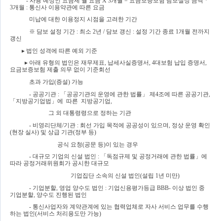
- 
사용 예정인 요금제 월 요금 
X 3
개월 
= 
요금보증보험 담보설정 금액 
* 
3
개월 
: 
통신사 이용약관에 따른 요금 
미납에 대한 이용정지 시점을 고려한 기간
※ 
담보 설정 기간 
: 
최소 
2
년 
/ 
담보 갱신 
: 
설정 기간 종료 
1
개월 전까지 
갱신
▸ 
법인 성격에 따른 예외 기준
▸ 
아래 유형의 법인은 재무제표
, 
납세사실증명서
, 4
대보험 납입 증명서
, 
요금보증보험 제출 의무 없이 기준회선 
초과 가입
(
증설
) 
가능
- 
공공기관 
: 
「
공공기관의 운영에 관한 법률
」 
제
4
조에 따른 공공기관
,  
「
지방공기업법
」
에  따른  지방공기업
, 
그 외 대통령령으로 정하는 기관
- 
비영리단체
/
기관 
: 
회선 가입 목적에 공공성이 있으며
, 
정상 운영 확인
(
현장 실사
) 
및 상급 기관
(
정부 등
)
공식 요청
(
공문 등
)
이 있는 경우
- 
대규모 기업의 신설 법인 
: 
「
독점규제 및 공정거래에 관한 법률
」
에 
따라 공정거래위원회가 공시한 대규모 
기업집단 소속의 신설 법인
(
설립 
1
년 미만
)
- 
기업분할
, 
영업 양수도 법인 
: 
기업신용평가등급 
BBB- 
이상 법인 중 
기업분할
, 
양수도 진행된 법인
- 
통신사업자와 계약관계에 있는 협력업체로 자사 서비스 업무를 수행
하는 법인
(
서비스 처리용도만 가능
)