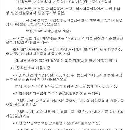
- 
신청서류 
: 
가입신청서
, 
기준회선 초과 가입
(
한도 증설
) 
요청서
- 
확인서류 
: 
신분증
, 
재직증명서
, 
건강보험자격득실확인서
, 
법인 위임
장
, 
법인 인감증명서
, 
법인 등기부 등본
, 
사업자 등록증
, 
기업신용평가등급확인서
, 
재무제표
, 
납세사실증
명서
, 4
대보험 납입증명서
, 
요금보증
보험
(
※ 
BBB- 
미만 필수 제출
)
※ 
서류 유효 기간 
: 
재무제표
(
최근 
2
개년
), 
그 외 서류
(
신청일 기준 발급일
로부터 
60
일 이내 활용 가능
)
※ 
비법정 서류
(
서식
)
는 통신사 자체 서식 활용 및 전산적 서류 징구 가능 
※ 
재무제표
, 
납세사실증명서 등 가입 시점 
에 서류 발급이 불가한 경우에는 제출 면제
(
사유 및 사실 확인 필수
)
○ 
기준회선 초과 개통 기준
▸ 
기준회선 초과 가입
(
증설
) 
가능 회선 수 
: 
통신사 자체 심사를 통해 결정 
※ 
회선 수는 종사자 수 이내를 원칙으로 
하되
, 
사용 목적 및 실사용 인력 현황 확인 등을 통해 예외 인정 가능
▸ 
기업신용평가등급에 따른 기준
(NICE 
평가정보 등 기준
)
- BBB- 
이상 
: 
재무제표
, 
납세사실증명서
, 4
대보험 납입증명서
, 
요금보증
보험 제출 의무 없음
- BBB- 
미만 
: 
제출 서류 필수
, 
요금보증보험 한도 내에서 기준 회선 초과 
가입
(
증설
) 
가능
▸ 
회선당 요금보증보험 담보설정 기준
(SGI
서울보증 기준
)