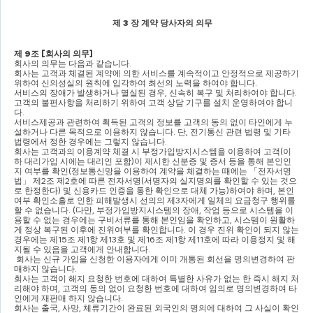
제 
3 
장 계약 당사자의 의무
제 
9
조 
[
회사의 의무
]
회사의 의무는 다음과 같습니다
.
회사는 고객과 체결된 계약에 의한 서비스를 계속적이고 안정적으로 제공하기 
위하여 신의성실의 원칙에 입각하여 최선의 노력을 하여야 합니다
.
서비스의 장애가 발생하거나 멸실된 경우
, 
신속히 복구 및 처리하여야 합니다
.
고객의 불편사항을 처리하기 위하여 고객 상담 기구를 설치 운영하여야 합니
다
.
서비스제공과 관련하여 획득된 고객의 정보를 고객의 동의 없이 타인에게 누
설하거나 다른 목적으로 이용하지 않습니다
. 
단
, 
전기통신 관련 법령 및 기타 
법령에서 정한 경우에는 그렇지 않습니다
.
회사는 고객과의 이용계약 체결 시 부정가입방지시스템을 이용하여 고객
(
이
하 대리가입 시에는 대리인 포함
)
이 제시한 신분증 및 증서 등을 통해 본인인
지 여부를 확인
(
정보통신망을 이용하여 계약을 체결하는 때에는 
「
전자서명
법
」 
제
2
조 제
2
호에 따른 전자서명
(
서명자의 실지명의를 확인할 수 있는 것으
로 한정한다
) 
및 신용카드 인증을 통한 확인으로 대체 가능
)
하여야 하며
, 
본인
여부 확인소홀로 인한 피해발생시 선의의 제
3
자에게 일체의 요금청구 행위를 
할 수 없습니다
. (
다만
, 
부정가입방지시스템의 장애
, 
작업 등으로 시스템을 이
용할 수 없는 경우에는 구비서류를 통해 본인임을 확인하고
, 
시스템이 원활하
게 정상 복구된 이후에 진위여부를 확인합니다
. 
이 경우 진위 확인이 되지 않는 
경우에는 제
15
조 제
1
항 제
13
호 및 제
16
조 제
1
항 제
11
호에 따라 이용정지 및 해
지될 수 있음을 고객에게 안내합니다
.
회사는 신규 가입을 신청한 이용자에게 이미 개통된 회선을 명의변경하여 판
매하지 않습니다
.
회사는 고객이 해지 요청한 번호에 대하여 특별한 사유가 없는 한 즉시 해지 처
리해야 하며
, 
고객의 동의 없이 요청한 번호에 대하여 임의로 명의변경하여 타
인에게 재판매 하지 않습니다
.
회사는 출국
, 
사망
, 
체류기간이 완료된 외국인의 명의에 대하여 그 사실이 확인 