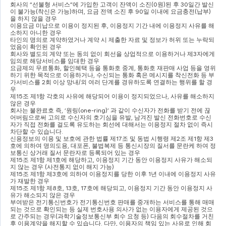
회사의 
“
선불형 서비스
”
에 가입한 고객이 잔액이 소진
(0
원
)
된 후 
30
일간 발신
이 불가능
(
착신은 가능
)
하며
, 
요금 전액 소진 후 
90
일 이내에 요금충전
(
납부
)
을 하지 않을 경우
이용요금 미납으로 이용이 정지된 후
, 
이용정지 기간 내에 이용정지 사유를 해
소하지 아니한 경우
타인의 명의로 계약하였거나 계약 시 제출한 자료 및 정보가 허위 또는 누락되
었음이 확인된 경우
회사와 별도의 계약 또는 동의 없이 회선을 상업적으로 이용하거나 제
3
자에게 
임의로 해당서비스를 임대한 경우
요금제의 무료통화
, 
할인혜택 등을 통화호 중계
, 
통화호 재판매 사업 등을 영위
하기 위한 목적으로 이용하거나
, 
수신되는 통화 혹은 메시지를 착신전화 등 부
가서비스를 
2
회 이상 망내
/
외 여러 단계를 경유하도록 연결하는 행위를 할 경
우
제
15
조 제
1
항 각호의 사유에 해당되어 이용이 정지되었으나
, 
사유를 해소하지 
않은 경우
회사는 불완료호 즉
, ‘
원링
(one-ring)’ 
과 같이 수신자가 전화를 받기 전에 끊
어버림으로써 고의로 수신자의 호기심을 유발
, 
남겨진 발신 전화번호로 수신
자가 직접 전화를 걸도록 유도하는 회선에 대해서는 이용정지 절차 없이 즉시 
차단할 수 있습니다
.
신용정보의 이용 및 보호에 관한 법률 제
17
조 및 동법 시행령 제
2
조 제
1
항 제
3
호에 의하여 명의도용
, 
대포폰
, 
불법복제 등 통신시장의 질서를 문란케 하여 정
보통신 상거래 질서 문란자로 등록되어 있는 경우 
제
15
조 제
1
항 제
1
호에 해당하고
, 
이용정지 기간 동안 이용정지 사유가 해소되
지 않는 경우 
(
사전통지 없이 해지 가능
)
제
15
조 제
1
항 제
3
호에 의하여 이용정지를 당한 이후 
1
년 이내에 이용정지 사유
가 재발한 경우
제
15
조 제
1
항 제
8
호
, 13
호
, 17
호에 해당되고
, 
이용정지 기간 동안 이용정지 사
유가 해소되지 않은 경우
부여받은 전기통신번호가 전기통신번호 판매를 중개하는 서비스를 통해 매매
되는 것으로 확인되는 등 실제 번호사용 의사가 없는 이용자에게 제공된 것으
로 간주되는 경우
(
과학기술정보통신부 회수 요청 등
) 
다음의 회수절차를 거친 
후 이용계약을 해지할 수 있습니다
. 
다만
, 
이용자의 책임 있는 사유로 인해 회