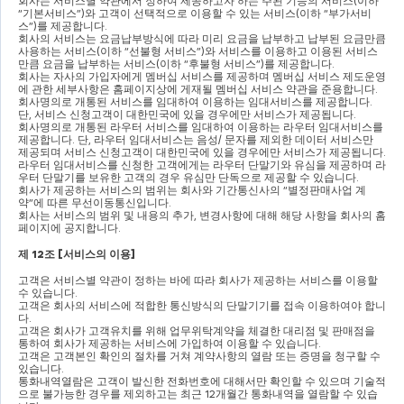
회사는 서비스별 약관에서 정하여 제공하고자 하는 주된 기능의 서비스
(
이하 
“
기본서비스
”)
와 고객이 선택적으로 이용할 수 있는 서비스
(
이하 
“
부가서비
스
”)
를 제공합니다
.
회사의 서비스는 요금납부방식에 따라 미리 요금을 납부하고 납부된 요금만큼 
사용하는 서비스
(
이하 
“
선불형 서비스
”)
와 서비스를 이용하고 이용된 서비스
만큼 요금을 납부하는 서비스
(
이하 
“
후불형 서비스
”)
를 제공합니다
.
회사는 자사의 가입자에게 멤버십 서비스를 제공하며 멤버십 서비스 제도운영
에 관한 세부사항은 홈페이지상에 게재될 멤버십 서비스 약관을 준용합니다
.
회사명의로 개통된 서비스를 임대하여 이용하는 임대서비스를 제공합니다
. 
단
, 
서비스 신청고객이 대한민국에 있을 경우에만 서비스가 제공됩니다
.
회사명의로 개통된 라우터 서비스를 임대하여 이용하는 라우터 임대서비스를 
제공합니다
. 
단
, 
라우터 임대서비스는 음성
/ 
문자를 제외한 데이터 서비스만 
제공되며 서비스 신청고객이 대한민국에 있을 경우에만 서비스가 제공됩니다
.
라우터 임대서비스를 신청한 고객에게는 라우터 단말기와 유심을 제공하며 라
우터 단말기를 보유한 고객의 경우 유심만 단독으로 제공할 수 있습니다
.
회사가 제공하는 서비스의 범위는 회사와 기간통신사의 
“
별정판매사업 계
약
”
에 따른 무선이동통신입니다
.
회사는 서비스의 범위 및 내용의 추가
, 
변경사항에 대해 해당 사항을 회사의 홈
페이지에 공지합니다
.
제 
12
조 
[
서비스의 이용
]
고객은 서비스별 약관이 정하는 바에 따라 회사가 제공하는 서비스를 이용할 
수 있습니다
.
고객은 회사의 서비스에 적합한 통신방식의 단말기기를 접속 이용하여야 합니
다
.
고객은 회사가 고객유치를 위해 업무위탁계약을 체결한 대리점 및 판매점을 
통하여 회사가 제공하는 서비스에 가입하여 이용할 수 있습니다
.
고객은 고객본인 확인의 절차를 거쳐 계약사항의 열람 또는 증명을 청구할 수 
있습니다
.
통화내역열람은 고객이 발신한 전화번호에 대해서만 확인할 수 있으며 기술적
으로 불가능한 경우를 제외하고는 최근 
12
개월간 통화내역을 열람할 수 있습