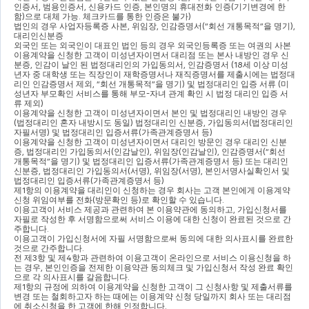
인증서
, 
범용인증서
, 
신용카드 인증
, 
본인명의 휴대전화 인증
(
기기변경에 한
함
)
으로 대체 가능
. 
체크카드를 통한 인증은 불가
)
법인의 경우 사업자등록증 사본
, 
위임장
, 
인감증명서
(“
회선 개통목적
”
을 명기
), 
대리인신분증
외국인 또는 외국인이 대표인 법인 등의 경우 외국인등록증 또는 여권의 사본
이용계약을 신청한 고객이 미성년자이면서 대리점 또는 본사 내방인 경우 신
분증
, 
인감이 날인 된 법정대리인의 가입동의서
, 
인감증명서 
(18
세 이상 미성
년자 중 대학생 또는 직장인이 재학증명서나 재직증명서를 제출시에는 법정대
리인 인감증명서 제외
, “
회선 개통목적
”
을 명기
) 
및 법정대리인 입증 서류 
(
미
성년자 부모확인 서비스를 통해 부모
-
자녀 관계 확인 시 법정 대리인 입증 서
류 제외
)
이용계약을 신청한 고객이 미성년자이면서 본인 및 법정대리인 내방인 경우 
(
법정대리인 혼자 내방시도 동일
) 
법정대리인 신분증
, 
가입동의서
(
법정대리인 
자필서명
) 
및 법정대리인 입증서류
(
가족관계증명서 등
)
이용계약을 신청한 고객이 미성년자이면서 대리인 방문인 경우 대리인 신분
증
, 
법정대리인 가입동의서
(
인감날인
), 
위임장
(
인감날인
), 
인감증명서
(“
회선 
개통목적
”
을 명기
) 
및 법정대리인 입증서류
(
가족관계증명서 등
) 
또는 대리인 
신분증
, 
법정대리인 가입동의서
(
서명
), 
위임장
(
서명
), 
본인서명사실확인서 및 
법정대리인 입증서류
(
가족관계증명서 등
)
제
1
항의 이용계약을 대리인이 신청하는 경우 회사는 고객 본인에게 이용계약
신청 위임여부를 전화
(
방문확인 등
)
로 확인할 수 있습니다
.
이용고객이 서비스 제공과 관련하여 본 이용약관에 동의하고
, 
가입신청서를 
자필로 작성한 후 서명함으로써 서비스 이용에 대한 신청이 완료된 것으로 간
주합니다
.
이용고객이 가입신청서에 자필 서명함으로써 동의에 대한 의사표시를 완료한 
것으로 간주합니다
.
전 제
3
항 및 제
4
항과 관련하여 이용고객이 온라인으로 서비스 이용신청을 하
는 경우
, 
본인인증을 전제한 이용약관 동의체크 및 가입신청서 작성 완료 확인
으로 각 의사표시를 갈음합니다
.
제
1
항의 규정에 의하여 이용계약을 신청한 고객이 그 신청사항 및 제출서류를 
변경 또는 철회하고자 하는 때에는 이용계약 신청 당일까지 회사 또는 대리점
에 취소신청을 한 고객에 한해 인정합니다
.