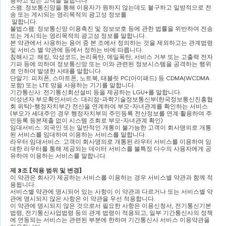
용하고 있는 고객을 말합니다
.
스팸
: 
정보통신망을 통해 이용자가 원하지 않는데도 불구하고 일방적으로 전
송 또는 게시되는 영리목적의 광고성 정보를 
말합니다
.
불법스팸
: 
정보통신망 이용촉진 및 정보보호 등에 관한 법률을 위반하여 전송 
또는 게시되는 영리목적의 광고성 정보를 말합니다
.
본 약관에서 사용하는 용어 중 본 조에서 정의하는 것을 제외하고는 관계법령 
및 서비스 별 약관에 등에서 정하는 바에 따릅니다
.
침해사고
: 
해킹
, 
악성코드
, 
논리폭탄
, 
메일폭탄
, 
서비스 거부 또는 고출력 전자
기파 등에 의하여 정보통신망 또는 이와 관련된 정보시스템을 공격하는 행위
로 인하여 발생한 사태를 말합니다
.
단말기
: 
피처폰
, 
스마트폰
, 
노트북
, 
태블릿 
PC(
아이패드
) 
등 
CDMA(WCDMA 
포함
) 
또는 
LTE 
망을 사용하는 기기를 말합니다
.
기간통신사
: 
전기통신회선설비 등을 제공하는 
LGU+
를 말합니다
.
미성년자 부모확인서비스
: 
대리점
-
과학기술정보통신부
(
한국정보통신진흥협
회 위탁
)-
행정자치부간 전산을 연계하여 부모
-
자녀관계를 확인하는 서비스 
(
부모가 세대주인 경우 행정자치부의 주민등록 전산정보를 연계
∙
활용하여 주
민등록 등본제출 없이 시스템 조회로 부모
-
자녀관계 확인
)
임대서비스
: 
외국인 또는 일반적인 개통이 불가능한 고객이 회사명의로 개통
된 서비스를 임대하여 이용하는 서비스를 말합니다
.
라우터 임대서비스
: 
고객이 회사명의로 개통된 라우터 서비스를 이용하여 임
대한 라우터를 통해 제공되는 데이터 서비스를 불특정 다수의 사용자에게 공
유하여 이용하는 서비스를 말합니다
.
제 
3
조 
[
적용 범위 및 변경
]
이 약관은 회사가 제공하는 서비스를 이용하는 경우 서비스별 약관과 함께 적
용됩니다
.
서비스별 약관에 명시되어 있는 사항이 이 약관과 다르거나 또는 서비스별 약
관에 명시되지 않은 사항은 이 약관을 우선 적용합니다
.
이 약관에 명시되지 않은 것으로서 필요한 사항은 이용신청서
, 
전기통신기본
법령
, 
전기통신사업법령 등의 관계 법령이 적용되고
, 
일부 기간통신사의 정책
에 연동되는 서비스는 관련된 부분에 한하여 기간통신사 서비스 이용약관을 