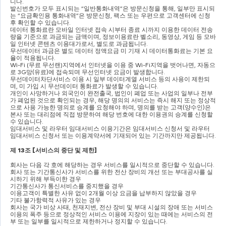
니다
.
발신번호가 모두 표시되는 
“
일반통화내역
”
은 방문신청을 통해
, 
일부만 표시되
는 
“
요금확인용 통화내역
”
은 방문신청
, 
팩스 또는 우편으로 고객센터에 신청 
후 확인할 수 있습니다
.
데이터 통화료란 모바일 인터넷 접속 시부터 종료 시까지 이용한 데이터 전송
량을 기준으로 과금되는 금액이며
, 
정보이용료란 벨소리
, 
동영상
, 
게임 등 모바
일 인터넷 콘텐츠 이용대가로서
, 
별도로 과금됩니다
.
무선데이터 과금은 별도 데이터 정액요금 미 기재 시 데이터통화료는 기본 요
율이 적용됩니다
.
Wi-Fi (
무료 무선랜
)
지역에서 인터넷을 이용 중 
Wi-Fi
지역을 벗어나면
, 
자동으
로 
3G
망
(
유료
)
에 접속되며 무선인터넷 요금이 발생합니다
.
무선데이터차단서비스 이용 시 일부 데이터계열 서비스 등의 사용이 제한되
며
, 
미 가입 시 무선데이터 통화료가 발생할 수 있습니다
.
개인이 사망하거나 외국인이 완전출국
, 
법인이 폐업 또는 사업의 일부나 전부
가 폐업된 것으로 확인되는 경우
, 
해당 명의의 서비스는 즉시 해지 또는 정상적
으로 사용 가능한 명의로 승계를 요청해야 하며
, 
명의를 받는 고객
(
양수인
)
은 
본사 또는 대리점에 직접 방문하여 해당 번호에 대한 이용권의 승계를 신청할 
수 있습니다
.
임대서비스 및 라우터 임대서비스 이용기간은 임대서비스 신청서 및 라우터 
임대서비스 신청서 또는 이용계약서에 기재되어 있는 기간까지만 제공됩니다
.
제 
13
조 
[
서비스의 중단 및 제한
]
회사는 다음 각 호에 해당하는 경우 서비스를 일시적으로 중단할 수 있습니다
.
회사 또는 기간통신사가 서비스를 위한 전산 장비의 개선 또는 부대공사를 실
시하기 위해 부득이한 경우
기간통신사가 통신서비스를 중지했을 경우
이용고객이 특별한 사유 없이 
2
개월 이상 요금을 납부하지 않았을 경우
기타 불가항력적 사유가 있는 경우
회사는 국가 비상 사태
, 
천재지변
, 
전산 장비 및 부대 시설의 장애 또는 서비스 
이용의 폭주 등으로 정상적인 서비스 이용에 지장이 있는 때에는 서비스의 전
부 또는 일부를 일시적으로 제한하거나 정지할 수 있습니다
.