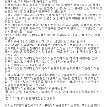
천재지변
, 
국가 비상사태 등이 일어난 경우
신용정보의 이용과 보호에 관한 법률 제
17
조 및 동법 시행령 제
2
조 제
1
항 제
3
호에 의하여 명의도용
, 
대포폰
, 
불법복제 등 통신시장의 질서를 문란케 하여 정
보통신 상거래 질서 문란자로 등록되어 있는 경우
고객이 가입 시 회사에 제시한 신분증 및 증서가 유효하지 않은 것으로 확인된 
경우
. 
이 경우 회사는 고객에게 신분증 및 증서의 유효 여부를 추가로 확인 요
청할 수 있습니다
.
번호 판매 중개사이트 등에 전기통신번호가 게시되어 과학기술정보통신부로
부터 
2
회 이상 번호 회수 대상으로 분류된 경우 회수 절차 없이 
1
개월동안 이용
정지를 실시할 수 있습니다
.
제
7
조 제
8
항
, 9
항
, 10
항에서 정한 회선을 초과하거나
, 
초과 가능 조건이 변경
된 경우
이용약관에서 정한 기준에 반한 계약이 체결된 것이 확인 될 경우
개인 고객이 사망하거나
, 
법인명의로 가입된 회선으로 폐업법인으로 확인된 
경우 
(
단
, 
재난 및 안전관리 기본법에서 지정하는 국가적 재난으로 사망한 피
해자의 회선은 유족들의 회선유지 요청이 있을 경우 수신에 한해서 유지할 수 
있습니다
)
임대서비스 및 라우터 임대서비스 이용고객이 다음 각 호에 해당하는 경우
외국인 또는 일반적인 개통이 불가능한 사유가 해소된 경우
서비스 이용기간이 초과된 경우
임대서비스 및 라우터 임대서비스 이용료의 연체 등으로 계약이행이 어려운 
경우
고객의 
SIM
기변
, 
명의변경 시 대상 단말에 타인명의 회선이 존재하는 경우 또
는 고객 본인의 명의와 동일 단말 내 존재하는 회선간 명의 일치 여부 확인이 
불가한 경우
. 
단
, 
명의변경 등을 통해 회선간 명의가 일치하게 되는 경우에는 
이용정지를 해제할 수 있습니다
.
본인 명의가 아닌 번호를 부정하게 사용하는 경우
㉑
. 
명의도용
, 
대출사기
, 
보이스피싱 등 수사기관에 의해 범죄행위로 확인된 
경우
㉒
. 
기타 회사가 필요하다고 인정한 경우
회사는 제
1
항의 규정에 의하여 서비스 이용을 정지하는 경우
, 
그 사실을 당해 