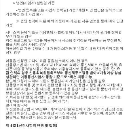
▸ 
법인
(
사업자
) 
설립일 기준
- 
법인 등록일
(
또는 사업자 등록일
) 
기준 
6
개월 미만 법인은 원칙적으로 
기준회선 초과 가입 불가
※ 
법인 성격에 따른 예외 기준에 따라 관련 서류 검토를 통해 예외 인정 
가능
서비스 이용목적 또는 이용행위가 법령에 위반되거나 제
3
자의 권리를 침해할 
우려가 있는 경우
악성 프로그램 및 버그를 이용하거나 시스템 취약점을 악용하는 등 부정한 방
법을 서비스에 사용한 경우
이용신청일 기준  
3
개월 이내 개통취소
(
개통 후 
14
일 이내 해지
) 
이력이 
5
회 이
상인 경우
이용을 신청한 고객이 요금 등을 납부하지 아니한 경우
신용정보법 제
25
조 및 제
2
조 제
1
호의 
4
에 의하여 통신서비스 요금의 연체
, 
휴
대폰 대출 등 부정사용이 우려되어 이용정지자로 등록되어 있는 경우
. 
단
, 
요
금 연체의 경우 신용회복위원회로부터 통신채무조정을 받아 
3
개월이상 성실
상환하면 이동통신사업자 통합 기준으로 
1
회선 개통 가능
본인의 요청에 의하여 모든 이동통신사의 가입제한을 신청한 경우
신용정보의 이용 및 보호에 관한 법률 제
17
조 및 동법 시행령 제
2
조 제
1
항 제
3
호에 의하여 명의도용
, 
대포폰
, 
불법복제 등 통신시장의 질서를 문란케 하여 정
보통신상거래질서 문란자로 등록되어 있는 경우
2. 
회사는 제
1
항 및 제
2
항의 규정에 의하여 이용신청이 불승낙 되거나 승낙을 
제한하는 때에는 이를 신청 고객에게 즉시
알려야 합니다
.
3. 
정보통신망법 제
50
조부터 제
50
조의
8
을 위반하여 영리목적의 광고성 정보
전송에 이용되고 있는 경우 해당 서비스 제공을 거부할 수 있으며
, 
통신회사를 
불문하고 
1
년동안 이용신청 승낙을 제한합니다
.
제 
8
조 
[
신청사항의 변경 및 철회
]