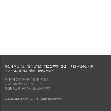
통신사 이용약관
웹 이용약관
개인정보처리방침
이메일무단수집거부
불법스팸대응센터
명의도용방지서비스
주식회사 친구아이앤씨
대표이사 김광일
사업자등록번호: 625-87-00571
통신판매신고: 2025-서울성동-0315호
Copyright © SIMGO. All Rights Reserved.