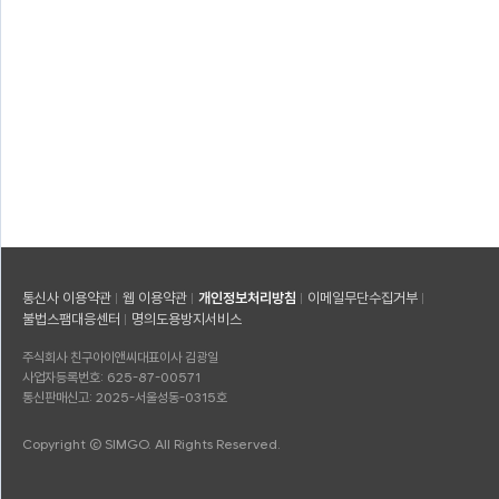
통신사 이용약관
웹 이용약관
개인정보처리방침
이메일무단수집거부
불법스팸대응센터
명의도용방지서비스
주식회사 친구아이앤씨
대표이사 김광일
사업자등록번호: 625-87-00571
통신판매신고: 2025-서울성동-0315호
Copyright © SIMGO. All Rights Reserved.