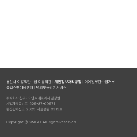
통신사 이용약관
웹 이용약관
개인정보처리방침
이메일무단수집거부
불법스팸대응센터
명의도용방지서비스
주식회사 친구아이앤씨
대표이사 김광일
사업자등록번호: 625-87-00571
통신판매신고: 2025-서울성동-0315호
Copyright © SIMGO. All Rights Reserved.