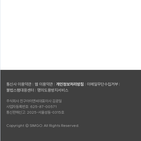
통신사 이용약관
웹 이용약관
개인정보처리방침
이메일무단수집거부
불법스팸대응센터
명의도용방지서비스
주식회사 친구아이앤씨
대표이사 김광일
사업자등록번호: 625-87-00571
통신판매신고: 2025-서울성동-0315호
Copyright © SIMGO. All Rights Reserved.