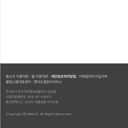
통신사 이용약관
웹 이용약관
개인정보처리방침
이메일무단수집거부
불법스팸대응센터
명의도용방지서비스
주식회사 친구아이앤씨
대표이사 김광일
사업자등록번호: 625-87-00571
통신판매신고: 2025-서울성동-0315호
Copyright © SIMGO. All Rights Reserved.