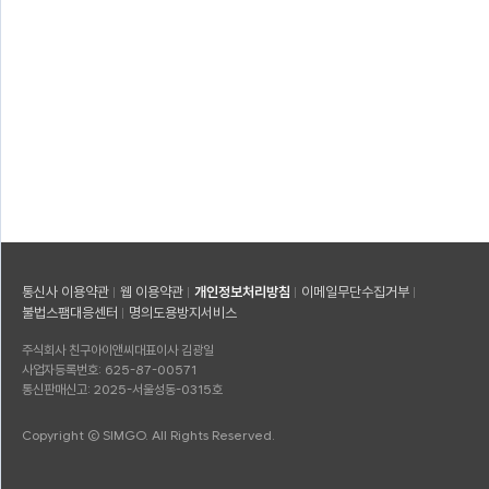
통신사 이용약관
웹 이용약관
개인정보처리방침
이메일무단수집거부
불법스팸대응센터
명의도용방지서비스
주식회사 친구아이앤씨
대표이사 김광일
사업자등록번호: 625-87-00571
통신판매신고: 2025-서울성동-0315호
Copyright © SIMGO. All Rights Reserved.